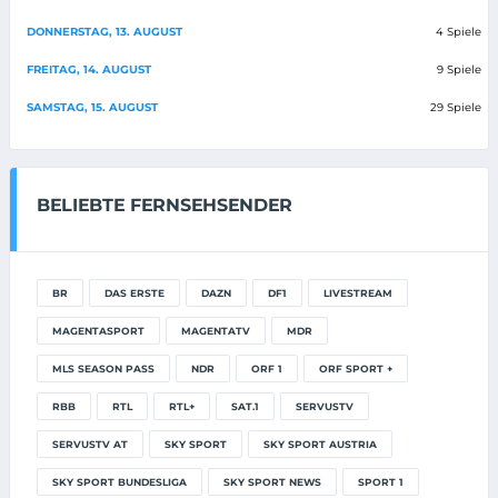
DONNERSTAG, 13. AUGUST
4 Spiele
FREITAG, 14. AUGUST
9 Spiele
SAMSTAG, 15. AUGUST
29 Spiele
BELIEBTE FERNSEHSENDER
BR
DAS ERSTE
DAZN
DF1
LIVESTREAM
MAGENTASPORT
MAGENTATV
MDR
MLS SEASON PASS
NDR
ORF 1
ORF SPORT +
RBB
RTL
RTL+
SAT.1
SERVUSTV
SERVUSTV AT
SKY SPORT
SKY SPORT AUSTRIA
SKY SPORT BUNDESLIGA
SKY SPORT NEWS
SPORT 1