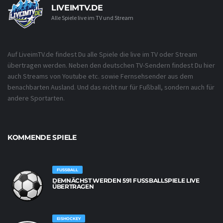
LIVEIMTV.DE
Alle Spiele live im TV und Stream
Auf LiveimTV.de findest Du alle Spiele die live im TV oder Stream
übertragen werden. Neben den deutschen TV-Sendern findest Du hier
auch Streams von Youtube etc. sowie Fernsehsender aus dem
benachbarten Ausland. Und das nicht nur für Fußball, sondern auch für
andere Sportarten.
KOMMENDE SPIELE
FUSSBALL
DEMNÄCHST WERDEN 591 FUSSBALLSPIELE LIVE Ü
BERTRAGEN
EISHOCKEY