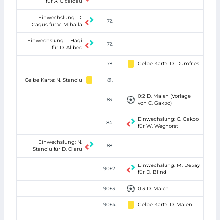
für A. Cicaldau
Einwechslung: D.
72.
Dragus für V. Mihaila
Einwechslung: I. Hagi
72.
für D. Alibec
78.
Gelbe Karte: D. Dumfries
Gelbe Karte: N. Stanciu
81.
0:2 D. Malen (Vorlage
83.
von C. Gakpo)
Einwechslung: C. Gakpo
84.
für W. Weghorst
Einwechslung: N.
88.
Stanciu für D. Olaru
Einwechslung: M. Depay
90+2.
für D. Blind
90+3.
0:3 D. Malen
90+4.
Gelbe Karte: D. Malen