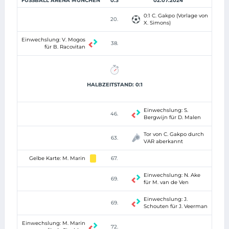
FUSSBALL ARENA MÜNCHEN
0:3
02.07.2024
0:1 C. Gakpo (Vorlage von
20.
X. Simons)
Einwechslung: V. Mogos
38.
für B. Racovitan
HALBZEITSTAND: 0:1
Einwechslung: S.
46.
Bergwijn für D. Malen
Tor von C. Gakpo durch
63.
VAR aberkannt
Gelbe Karte: M. Marin
67.
Einwechslung: N. Ake
69.
für M. van de Ven
Einwechslung: J.
69.
Schouten für J. Veerman
Einwechslung: M. Marin
72.