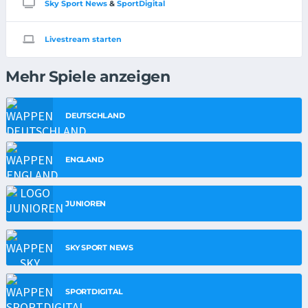
Sky Sport News
&
SportDigital
Livestream starten
Mehr Spiele anzeigen
DEUTSCHLAND
ENGLAND
JUNIOREN
SKY SPORT NEWS
SPORTDIGITAL