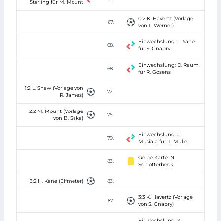
Sterling für M. Mount
0:2 K. Havertz (Vorlage
67.
von T. Werner)
Einwechslung: L. Sane
68.
für S. Gnabry
Einwechslung: D. Raum
68.
für R. Gosens
1:2 L. Shaw (Vorlage von
72.
R. James)
2:2 M. Mount (Vorlage
75.
von B. Saka)
Einwechslung: J.
79.
Musiala für T. Muller
Gelbe Karte: N.
83.
Schlotterbeck
3:2 H. Kane (Elfmeter)
83.
3:3 K. Havertz (Vorlage
87.
von S. Gnabry)
Einwechslung: K.