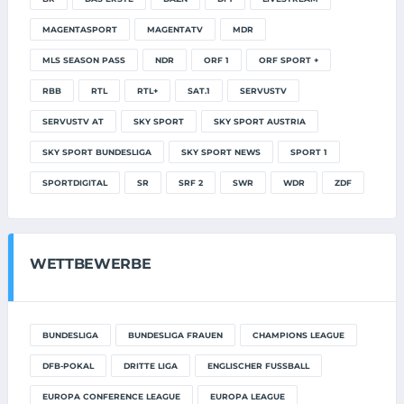
MAGENTASPORT
MAGENTATV
MDR
MLS SEASON PASS
NDR
ORF 1
ORF SPORT +
RBB
RTL
RTL+
SAT.1
SERVUSTV
SERVUSTV AT
SKY SPORT
SKY SPORT AUSTRIA
SKY SPORT BUNDESLIGA
SKY SPORT NEWS
SPORT 1
SPORTDIGITAL
SR
SRF 2
SWR
WDR
ZDF
WETTBEWERBE
BUNDESLIGA
BUNDESLIGA FRAUEN
CHAMPIONS LEAGUE
DFB-POKAL
DRITTE LIGA
ENGLISCHER FUSSBALL
EUROPA CONFERENCE LEAGUE
EUROPA LEAGUE