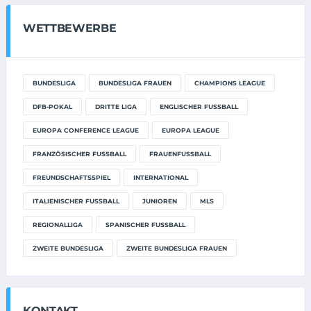
WETTBEWERBE
BUNDESLIGA
BUNDESLIGA FRAUEN
CHAMPIONS LEAGUE
DFB-POKAL
DRITTE LIGA
ENGLISCHER FUSSBALL
EUROPA CONFERENCE LEAGUE
EUROPA LEAGUE
FRANZÖSISCHER FUSSBALL
FRAUENFUSSBALL
FREUNDSCHAFTSSPIEL
INTERNATIONAL
ITALIENISCHER FUSSBALL
JUNIOREN
MLS
REGIONALLIGA
SPANISCHER FUSSBALL
ZWEITE BUNDESLIGA
ZWEITE BUNDESLIGA FRAUEN
KONTAKT