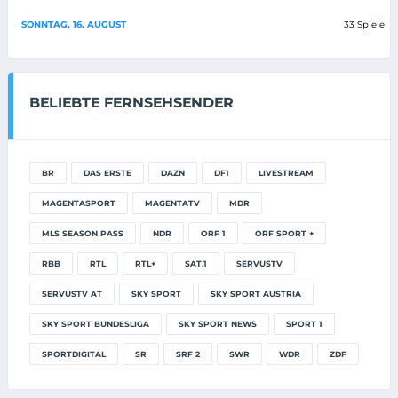
SONNTAG, 16. AUGUST
33 Spiele
BELIEBTE FERNSEHSENDER
BR
DAS ERSTE
DAZN
DF1
LIVESTREAM
MAGENTASPORT
MAGENTATV
MDR
MLS SEASON PASS
NDR
ORF 1
ORF SPORT +
RBB
RTL
RTL+
SAT.1
SERVUSTV
SERVUSTV AT
SKY SPORT
SKY SPORT AUSTRIA
SKY SPORT BUNDESLIGA
SKY SPORT NEWS
SPORT 1
SPORTDIGITAL
SR
SRF 2
SWR
WDR
ZDF