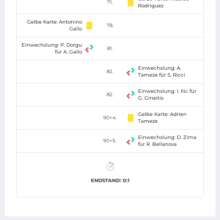
71.
Rodríguez
Gelbe Karte: Antonino
78.
Gallo
Einwechslung: P. Dorgu
81.
für A. Gallo
Einwechslung: A.
82.
Tameze für S. Ricci
Einwechslung: I. Ilic für
82.
G. Gineitis
Gelbe Karte: Adrien
90+4.
Tameze
Einwechslung: D. Zima
90+5.
für R. Bellanova
ENDSTAND: 0:1