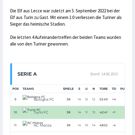
Die Elf aus Lecce war zuletzt am 5. September 2022 bei der
Elf aus Turin zu Gast. Mit einem 1:0 verliessen die Turiner als
Sieger das heimische Stadion.
Die letzten 4 Aufeinandertreffen der beiden Teams wurden
alle von den Turiner gewonnen.
SERIE A
Stand: 14.06.2023
POS
TEAMS
SPIELE
S
U
N
TORE
TD
PUNKTE
Bologna FC
9
38
14
12
12
53:49
+4
54
Turin FC
10
38
14
11
13
42:41
+1
53
AC Monza
11
38
14
10
14
48:52
-4
52