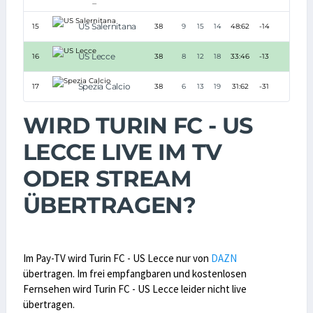
...
US Salernitana
15
38
9
15
14
48:62
-14
42
US Lecce
16
38
8
12
18
33:46
-13
36
Spezia Calcio
17
38
6
13
19
31:62
-31
31
WIRD TURIN FC - US
LECCE LIVE IM TV
ODER STREAM
ÜBERTRAGEN?
Im Pay-TV wird Turin FC - US Lecce nur von
DAZN
übertragen. Im frei empfangbaren und kostenlosen
Fernsehen wird Turin FC - US Lecce leider nicht live
übertragen.