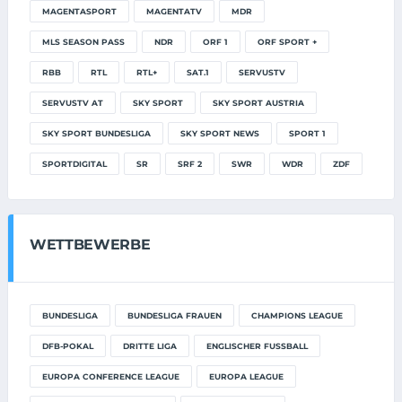
MAGENTASPORT
MAGENTATV
MDR
MLS SEASON PASS
NDR
ORF 1
ORF SPORT +
RBB
RTL
RTL+
SAT.1
SERVUSTV
SERVUSTV AT
SKY SPORT
SKY SPORT AUSTRIA
SKY SPORT BUNDESLIGA
SKY SPORT NEWS
SPORT 1
SPORTDIGITAL
SR
SRF 2
SWR
WDR
ZDF
WETTBEWERBE
BUNDESLIGA
BUNDESLIGA FRAUEN
CHAMPIONS LEAGUE
DFB-POKAL
DRITTE LIGA
ENGLISCHER FUSSBALL
EUROPA CONFERENCE LEAGUE
EUROPA LEAGUE