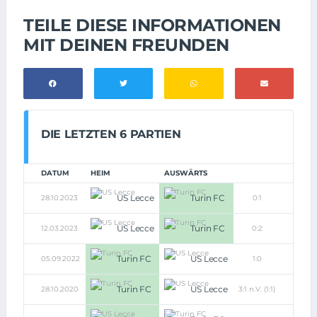
TEILE DIESE INFORMATIONEN
MIT DEINEN FREUNDEN
DIE LETZTEN 6 PARTIEN
DATUM
HEIM
AUSWÄRTS
US Lecce
Turin FC
28.10.2023
0:1
US Lecce
Turin FC
12.03.2023
0:2
Turin FC
US Lecce
05.09.2022
1:0
Turin FC
US Lecce
28.10.2020
3:1 n.V. (1:1)