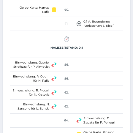
Gelbe Karte: Hamza
40.
Rafia
0:1 A. Buongiorno
41.
(Vorlage von S. Ricci)
HALBZEITSTAND: 0:1
Einwechslung: Gabriel
56.
Strefezza für P. Almqvist
Einwechslung: R. Oudin
56.
für H. Rafia
Einwechslung: R. Piccoli
62.
für N. Krstovic
Einwechslung: N.
62.
Sansone für L. Banda
Einwechslung: D.
64.
Zapata für P. Pellegri
Gelbe Karte: Ricardo