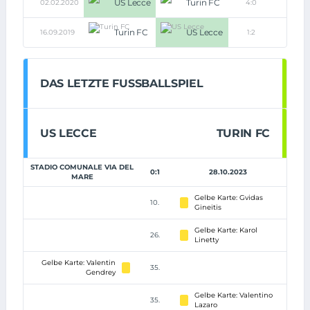
US Lecce
Turin FC
02.02.2020
4:0
Turin FC
US Lecce
16.09.2019
1:2
DAS LETZTE FUSSBALLSPIEL
US LECCE
TURIN FC
STADIO COMUNALE VIA DEL
0:1
28.10.2023
MARE
Gelbe Karte: Gvidas
10.
Gineitis
Gelbe Karte: Karol
26.
Linetty
Gelbe Karte: Valentin
35.
Gendrey
Gelbe Karte: Valentino
35.
Lazaro