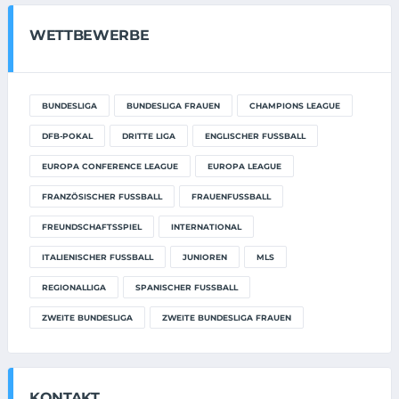
WETTBEWERBE
BUNDESLIGA
BUNDESLIGA FRAUEN
CHAMPIONS LEAGUE
DFB-POKAL
DRITTE LIGA
ENGLISCHER FUSSBALL
EUROPA CONFERENCE LEAGUE
EUROPA LEAGUE
FRANZÖSISCHER FUSSBALL
FRAUENFUSSBALL
FREUNDSCHAFTSSPIEL
INTERNATIONAL
ITALIENISCHER FUSSBALL
JUNIOREN
MLS
REGIONALLIGA
SPANISCHER FUSSBALL
ZWEITE BUNDESLIGA
ZWEITE BUNDESLIGA FRAUEN
KONTAKT