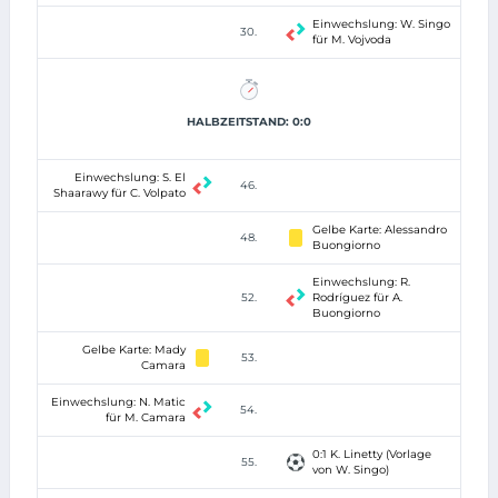
Einwechslung: W. Singo
30.
für M. Vojvoda
HALBZEITSTAND: 0:0
Einwechslung: S. El
46.
Shaarawy für C. Volpato
Gelbe Karte: Alessandro
48.
Buongiorno
Einwechslung: R.
52.
Rodríguez für A.
Buongiorno
Gelbe Karte: Mady
53.
Camara
Einwechslung: N. Matic
54.
für M. Camara
0:1 K. Linetty (Vorlage
55.
von W. Singo)