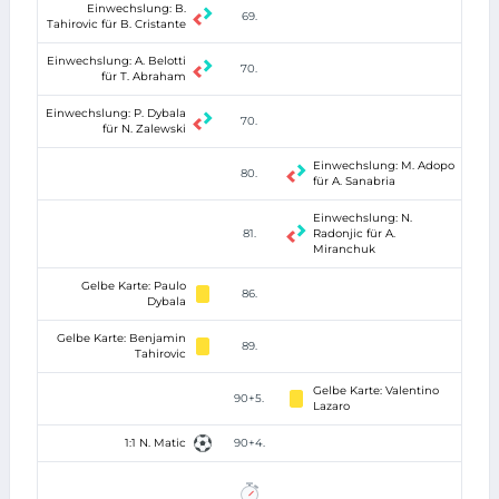
Einwechslung: B.
69.
Tahirovic für B. Cristante
Einwechslung: A. Belotti
70.
für T. Abraham
Einwechslung: P. Dybala
70.
für N. Zalewski
Einwechslung: M. Adopo
80.
für A. Sanabria
Einwechslung: N.
81.
Radonjic für A.
Miranchuk
Gelbe Karte: Paulo
86.
Dybala
Gelbe Karte: Benjamin
89.
Tahirovic
Gelbe Karte: Valentino
90+5.
Lazaro
1:1 N. Matic
90+4.