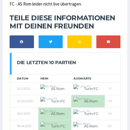
FC - AS Rom leider nicht live übertragen.
TEILE DIESE INFORMATIONEN
MIT DEINEN FREUNDEN
DIE LETZTEN 10 PARTIEN
DATUM
HEIM
AUSWÄRTS
AS Rom
Turin FC
13.11.2022
1:1
Turin FC
AS Rom
20.05.2022
0:3
AS Rom
Turin FC
28.11.2021
1:0
Turin FC
AS Rom
18.04.2021
3:1