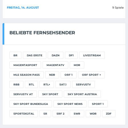
FREITAG, 14. AUGUST
9 Spiele
BELIEBTE FERNSEHSENDER
BR
DAS ERSTE
DAZN
DF1
LIVESTREAM
MAGENTASPORT
MAGENTATV
MDR
MLS SEASON PASS
NDR
ORF 1
ORF SPORT +
RBB
RTL
RTL+
SAT.1
SERVUSTV
SERVUSTV AT
SKY SPORT
SKY SPORT AUSTRIA
SKY SPORT BUNDESLIGA
SKY SPORT NEWS
SPORT 1
SPORTDIGITAL
SR
SRF 2
SWR
WDR
ZDF