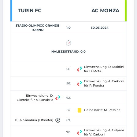
TURIN FC
AC MONZA
STADIO OLIMPICO GRANDE
1:0
30.03.2024
TORINO
HALBZEITSTAND: 0:0
Einwechslung: D. Maldini
56.
für D. Mota
Einwechslung: A. Carboni
56.
für P. Pereira
Einwechslung: D.
62.
Okereke für A. Sanabria
67.
Gelbe Karte: M. Pessina
1:0 A. Sanabria (Elfmeter)
69.
Einwechslung: A. Colpani
70.
für V. Carboni