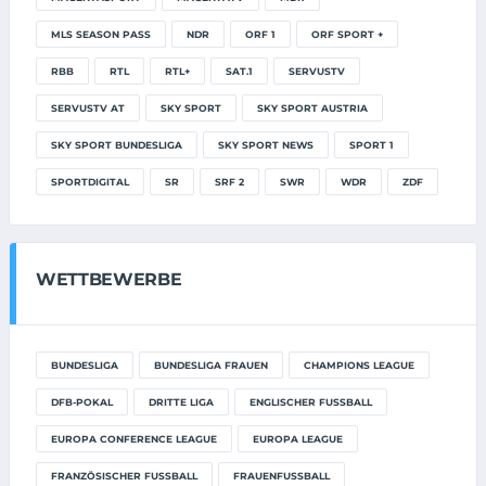
MLS SEASON PASS
NDR
ORF 1
ORF SPORT +
RBB
RTL
RTL+
SAT.1
SERVUSTV
SERVUSTV AT
SKY SPORT
SKY SPORT AUSTRIA
SKY SPORT BUNDESLIGA
SKY SPORT NEWS
SPORT 1
SPORTDIGITAL
SR
SRF 2
SWR
WDR
ZDF
WETTBEWERBE
BUNDESLIGA
BUNDESLIGA FRAUEN
CHAMPIONS LEAGUE
DFB-POKAL
DRITTE LIGA
ENGLISCHER FUSSBALL
EUROPA CONFERENCE LEAGUE
EUROPA LEAGUE
FRANZÖSISCHER FUSSBALL
FRAUENFUSSBALL