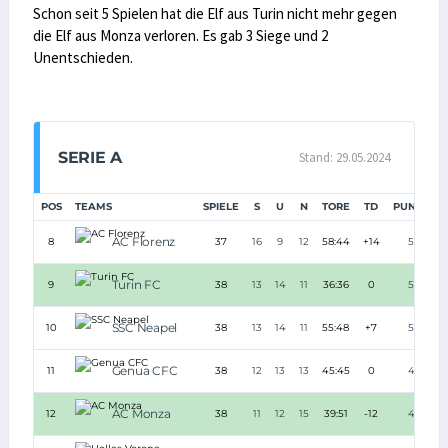
Schon seit 5 Spielen hat die Elf aus Turin nicht mehr gegen
die Elf aus Monza verloren. Es gab 3 Siege und 2
Unentschieden.
SERIE A
Stand: 29.05.2024
POS
TEAMS
SPIELE
S
U
N
TORE
TD
PUNKTE
AC Florenz
8
37
16
9
12
58:44
+14
57
Turin FC
9
38
13
14
11
36:36
0
53
SSC Neapel
10
38
13
14
11
55:48
+7
53
Genua CFC
11
38
12
13
13
45:45
0
49
AC Monza
12
38
11
12
15
39:51
-12
45