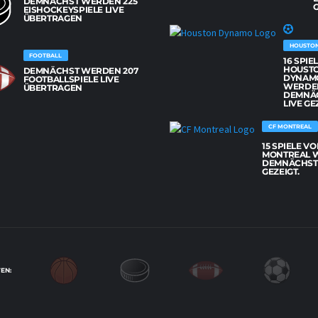
DEMNÄCHST WERDEN 225
G
EISHOCKEYSPIELE LIVE
ÜBERTRAGEN
HOUSTO
FOOTBALL
16 SPIE
HOUST
DEMNÄCHST WERDEN 207
DYNAM
FOOTBALLSPIELE LIVE
WERDE
ÜBERTRAGEN
DEMNÄ
LIVE GE
CF MONTREAL
15 SPIELE VO
MONTREAL 
DEMNÄCHST 
GEZEIGT.
EN: