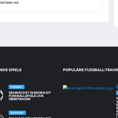
DSTAND: 0:6
DE SPIELE
POPULÄRE FUSSBALL-TEAMS
FUSSBALL
DEMNÄCHST WERDEN 517
FUSSBALLSPIELE LIVE Ü
1
BERTRAGEN
EISHOCKEY
L