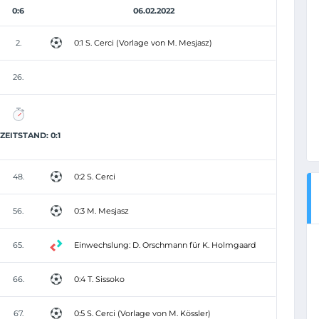
0:6
06.02.2022
2.
0:1 S. Cerci (Vorlage von M. Mesjasz)
26.
EITSTAND: 0:1
48.
0:2 S. Cerci
56.
0:3 M. Mesjasz
65.
Einwechslung: D. Orschmann für K. Holmgaard
66.
0:4 T. Sissoko
67.
0:5 S. Cerci (Vorlage von M. Kössler)