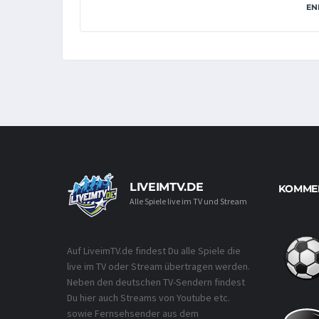
EN
LIVEIMTV.DE
KOMMEN
Alle Spiele live im TV und Stream
Auf LiveimTV.de findest Du alle Spiele die
live im TV oder Stream übertragen werden.
Neben den deutschen TV-Sendern findest
Du hier auch Streams von Youtube etc.
sowie Fernsehsender aus dem