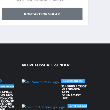
KONTAKTFORMULAR
AKTIVE FUSSBALL -SENDER
MLS SEASON PASS
224 SPIELE ZEIGT
NEW ENGLAND REVOLUTION
MLS SEASON
6 SPIELE
PASS
VON NEW
DEMNÄCHST
ENGLAND
LIVE.
REVOLUTION
WERDEN
DEMNÄCHST
SKY SPORT BUNDESLIGA
IVE