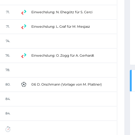
71.
Einwechslung: N. Ehegötz für S. Cerci
71.
Einwechslung: L. Graf für M. Mesjasz
74.
76.
Einwechslung: O. Zogg für A. Gerhardt
78.
80.
0:6 D. Orschmann (Vorlage von M. Plattner)
84.
84.