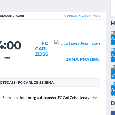
IEBKNECHT-STADION
SONNTAG, 27. AUGUST 2023
M
4:00
FC
CARL
ZEISS
UHR
JENA FRAUEN
TSDAM - FC CARL ZEISS JENA
 Zeiss Jena letztmalig aufeinander. FC Carl Zeiss Jena verlor
D