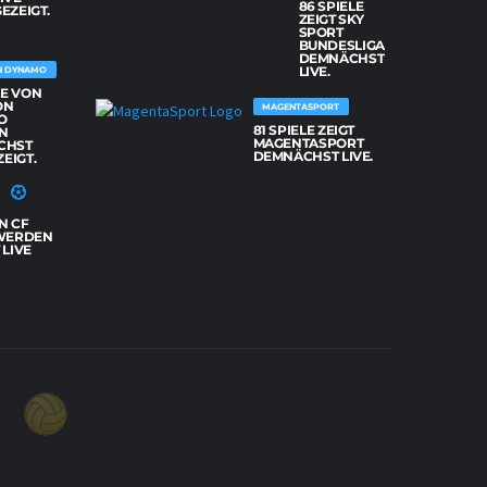
86 SPIELE
EZEIGT.
ZEIGT SKY
SPORT
BUNDESLIGA
DEMNÄCHST
LIVE.
N DYNAMO
LE VON
ON
MAGENTASPORT
O
81 SPIELE ZEIGT
N
MAGENTASPORT
CHST
DEMNÄCHST LIVE.
ZEIGT.
N CF
WERDEN
LIVE