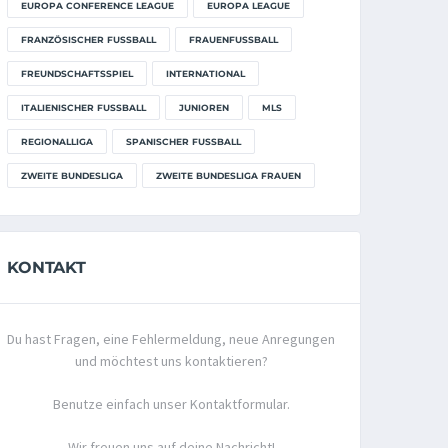
EUROPA CONFERENCE LEAGUE
EUROPA LEAGUE
FRANZÖSISCHER FUSSBALL
FRAUENFUSSBALL
FREUNDSCHAFTSSPIEL
INTERNATIONAL
ITALIENISCHER FUSSBALL
JUNIOREN
MLS
REGIONALLIGA
SPANISCHER FUSSBALL
ZWEITE BUNDESLIGA
ZWEITE BUNDESLIGA FRAUEN
KONTAKT
Du hast Fragen, eine Fehlermeldung, neue Anregungen
und möchtest uns kontaktieren?
Benutze einfach unser Kontaktformular.
Wir freuen uns auf deine Nachricht!