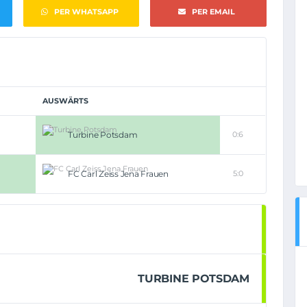
PER WHATSAPP
PER EMAIL
AUSWÄRTS
Turbine Potsdam
0:6
FC Carl Zeiss Jena Frauen
5:0
TURBINE POTSDAM