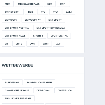
MDR
MLS SEASON PASS
NDR
ORF 1
ORF SPORT +
RBB
RTL
RTL+
SAT.1
SERVUSTV
SERVUSTV AT
SKY SPORT
SKY SPORT AUSTRIA
SKY SPORT BUNDESLIGA
SKY SPORT NEWS
SPORT 1
SPORTDIGITAL
SR
SRF 2
SWR
WDR
ZDF
WETTBEWERBE
BUNDESLIGA
BUNDESLIGA FRAUEN
CHAMPIONS LEAGUE
DFB-POKAL
DRITTE LIGA
ENGLISCHER FUSSBALL