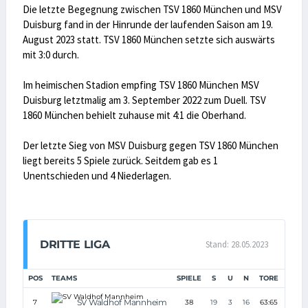
Die letzte Begegnung zwischen TSV 1860 München und MSV
Duisburg fand in der Hinrunde der laufenden Saison am 19.
August 2023 statt. TSV 1860 München setzte sich auswärts
mit 3:0 durch.
Im heimischen Stadion empfing TSV 1860 München MSV
Duisburg letztmalig am 3. September 2022 zum Duell. TSV
1860 München behielt zuhause mit 4:1 die Oberhand.
Der letzte Sieg von MSV Duisburg gegen TSV 1860 München
liegt bereits 5 Spiele zurück. Seitdem gab es 1
Unentschieden und 4 Niederlagen.
DRITTE LIGA
Stand: 28.05.2023
POS
TEAMS
SPIELE
S
U
N
TORE
TD
SV Waldhof Mannheim
7
38
19
3
16
63:65
-2