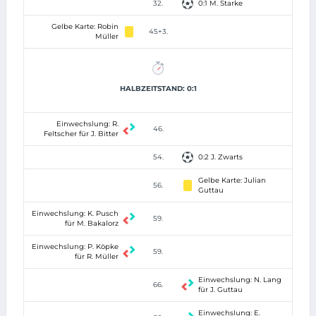
32.
0:1 M. Starke
Gelbe Karte: Robin
45+3.
Müller
HALBZEITSTAND: 0:1
Einwechslung: R.
46.
Feltscher für J. Bitter
54.
0:2 J. Zwarts
Gelbe Karte: Julian
56.
Guttau
Einwechslung: K. Pusch
59.
für M. Bakalorz
Einwechslung: P. Köpke
59.
für R. Müller
Einwechslung: N. Lang
66.
für J. Guttau
Einwechslung: E.