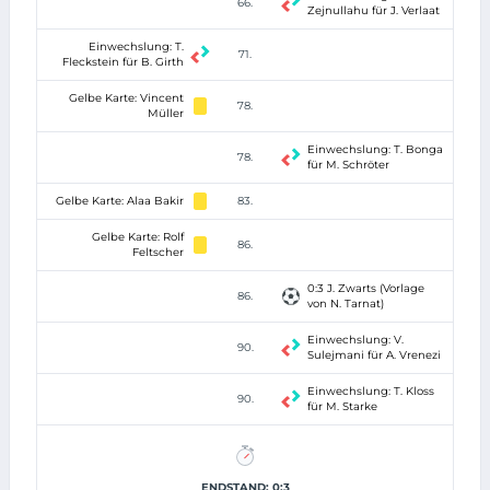
66.
Zejnullahu für J. Verlaat
Einwechslung: T.
71.
Fleckstein für B. Girth
Gelbe Karte: Vincent
78.
Müller
Einwechslung: T. Bonga
78.
für M. Schröter
Gelbe Karte: Alaa Bakir
83.
Gelbe Karte: Rolf
86.
Feltscher
0:3 J. Zwarts (Vorlage
86.
von N. Tarnat)
Einwechslung: V.
90.
Sulejmani für A. Vrenezi
Einwechslung: T. Kloss
90.
für M. Starke
ENDSTAND: 0:3