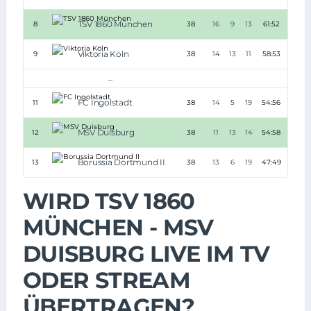
TSV 1860 München
8
38
16
9
13
61:52
+9
Viktoria Köln
9
38
14
13
11
58:53
+5
...
FC Ingolstadt
11
38
14
5
19
54:56
-2
MSV Duisburg
12
38
11
13
14
54:58
-4
Borussia Dortmund II
13
38
13
6
19
47:49
-2
WIRD TSV 1860
MÜNCHEN - MSV
DUISBURG LIVE IM TV
ODER STREAM
ÜBERTRAGEN?