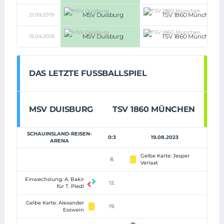
MSV Duisburg
TSV 1860 München
21.09.2019
MSV Duisburg
TSV 1860 München
15.04.2016
DAS LETZTE FUSSBALLSPIEL
MSV DUISBURG
TSV 1860 MÜNCHEN
SCHAUINSLAND-REISEN-
0:3
19.08.2023
ARENA
Gelbe Karte: Jesper
8.
Verlaat
Einwechslung: A. Bakir
12.
für T. Pledl
Gelbe Karte: Alexander
19.
Esswein