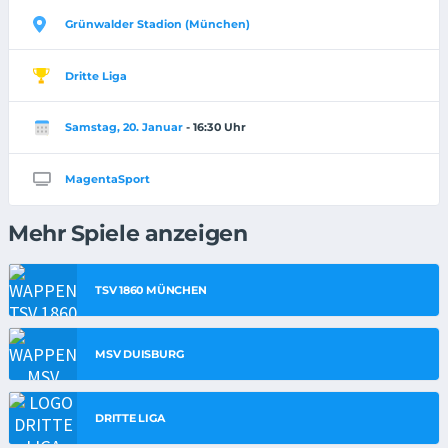
Grünwalder Stadion (München)
Dritte Liga
Samstag, 20. Januar
- 16:30 Uhr
MagentaSport
Mehr Spiele anzeigen
TSV 1860 MÜNCHEN
MSV DUISBURG
DRITTE LIGA