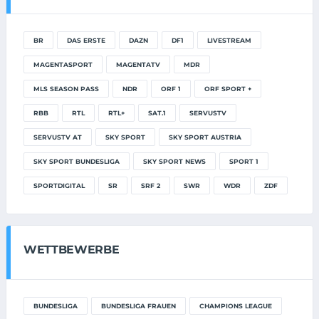
BR
DAS ERSTE
DAZN
DF1
LIVESTREAM
MAGENTASPORT
MAGENTATV
MDR
MLS SEASON PASS
NDR
ORF 1
ORF SPORT +
RBB
RTL
RTL+
SAT.1
SERVUSTV
SERVUSTV AT
SKY SPORT
SKY SPORT AUSTRIA
SKY SPORT BUNDESLIGA
SKY SPORT NEWS
SPORT 1
SPORTDIGITAL
SR
SRF 2
SWR
WDR
ZDF
WETTBEWERBE
BUNDESLIGA
BUNDESLIGA FRAUEN
CHAMPIONS LEAGUE