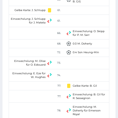
B. Gil)
Gelbe Karte: J. Schlupp
61.
Einwechslung: J. Schlupp
61.
für J. Mateta
Einwechslung: O. Skipp
66.
für P. M. Sarr
68.
0:3 M. Doherty
72.
0:4 Son Heung-Min
Einwechslung: M. Olise
73.
für O. Edouard
Einwechslung: E. Eze für
74.
W. Hughes
77.
Gelbe Karte: B. Gil
Einwechslung: B. Gil für
77.
R. Sessegnon
Einwechslung: M.
78.
Doherty für Emerson
Royal