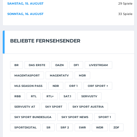
SAMSTAG, 15. AUGUST
29 Spiele
SONNTAG, 16. AUGUST
33 Spiele
BELIEBTE FERNSEHSENDER
BR
DAS ERSTE
DAZN
DF1
LIVESTREAM
MAGENTASPORT
MAGENTATV
MDR
MLS SEASON PASS
NDR
ORF 1
ORF SPORT +
RBB
RTL
RTL+
SAT.1
SERVUSTV
SERVUSTV AT
SKY SPORT
SKY SPORT AUSTRIA
SKY SPORT BUNDESLIGA
SKY SPORT NEWS
SPORT 1
SPORTDIGITAL
SR
SRF 2
SWR
WDR
ZDF