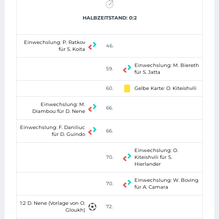
HALBZEITSTAND: 0:2
Einwechslung: P. Ratkov
46.
für S. Koita
Einwechslung: M. Biereth
59.
für S. Jatta
60.
Gelbe Karte: O. Kiteishvili
Einwechslung: M.
66.
Diambou für D. Nene
Einwechslung: F. Daniliuc
66.
für D. Guindo
Einwechslung: O.
70.
Kiteishvili für S.
Hierlander
Einwechslung: W. Boving
70.
für A. Camara
1:2 D. Nene (Vorlage von O.
72.
Gloukh)