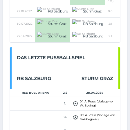
n.V.)
RB Salzburg
Sturm Graz
22.10.2022
0:0
Sturm Graz
RB Salzburg
30.07.2022
2:1
Sturm Graz
RB Salzburg
27.04.2022
2:1
DAS LETZTE FUSSBALLSPIEL
RB SALZBURG
STURM GRAZ
RED BULL ARENA
2:2
28.04.2024
0:1 A. Prass (Vorlage von
1.
W. Boving)
0:2 A. Prass (Vorlage von J.
34.
Gazibegovic)