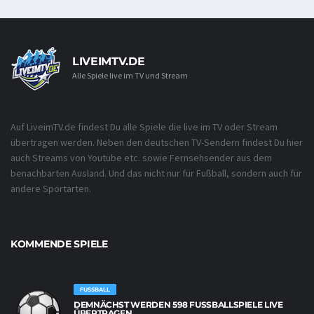
LIVEIMTV.DE
Alle Spiele live im TV und Stream
Auf LiveimTV.de findest Du alle Spiele die live im TV oder Stream
übertragen werden. Neben den deutschen TV-Sendern findest Du hier
auch Streams von Youtube etc. sowie Fernsehsender aus dem
benachbarten Ausland. Und das nicht nur für Fußball, sondern auch für
andere Sportarten.
KOMMENDE SPIELE
FUSSBALL
DEMNÄCHST WERDEN 598 FUSSBALLSPIELE LIVE Ü
BERTRAGEN