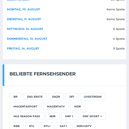
MONTAG, 10. AUGUST
Keine Spiele
DIENSTAG, 11. AUGUST
Keine Spiele
MITTWOCH, 12. AUGUST
6 Spiele
DONNERSTAG, 13. AUGUST
4 Spiele
FREITAG, 14. AUGUST
9 Spiele
BELIEBTE FERNSEHSENDER
BR
DAS ERSTE
DAZN
DF1
LIVESTREAM
MAGENTASPORT
MAGENTATV
MDR
MLS SEASON PASS
NDR
ORF 1
ORF SPORT +
RBB
RTL
RTL+
SAT.1
SERVUSTV