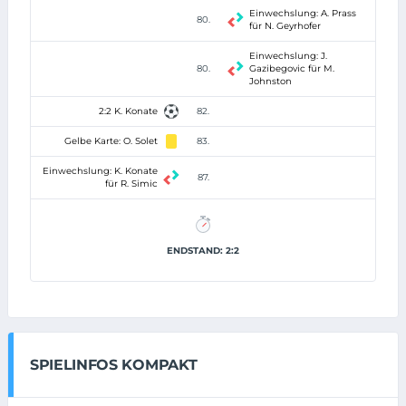
Einwechslung: A. Prass
80.
für N. Geyrhofer
Einwechslung: J.
80.
Gazibegovic für M.
Johnston
2:2 K. Konate
82.
Gelbe Karte: O. Solet
83.
Einwechslung: K. Konate
87.
für R. Simic
ENDSTAND: 2:2
SPIELINFOS KOMPAKT