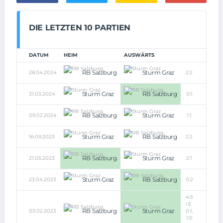
DIE LETZTEN 10 PARTIEN
DATUM
HEIM
AUSWÄRTS
RB Salzburg
Sturm Graz
28.04.2024
2:2
Sturm Graz
RB Salzburg
31.03.2024
0:1
RB Salzburg
Sturm Graz
09.02.2024
1:1
Sturm Graz
RB Salzburg
16.09.2023
2:2
RB Salzburg
Sturm Graz
21.05.2023
2:1
Sturm Graz
RB Salzburg
23.04.2023
0:2
4:5
i.E.
RB Salzburg
Sturm Graz
03.02.2023
(1:1,
1:0