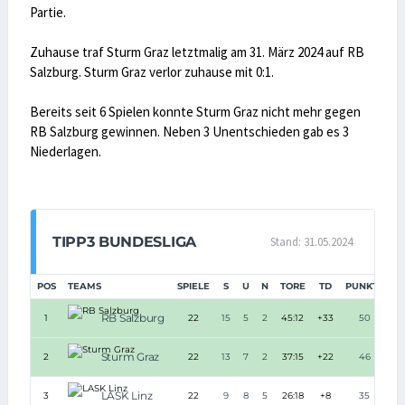
Partie.
Zuhause traf Sturm Graz letztmalig am 31. März 2024 auf RB
Salzburg. Sturm Graz verlor zuhause mit 0:1.
Bereits seit 6 Spielen konnte Sturm Graz nicht mehr gegen
RB Salzburg gewinnen. Neben 3 Unentschieden gab es 3
Niederlagen.
TIPP3 BUNDESLIGA
Stand: 31.05.2024
POS
TEAMS
SPIELE
S
U
N
TORE
TD
PUNKTE
RB Salzburg
1
22
15
5
2
45:12
+33
50
Sturm Graz
2
22
13
7
2
37:15
+22
46
LASK Linz
3
22
9
8
5
26:18
+8
35