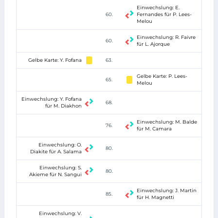
Einwechslung: E.
60.
Fernandes für P. Lees-
Melou
Einwechslung: R. Faivre
60.
für L. Ajorque
Gelbe Karte: Y. Fofana
63.
Gelbe Karte: P. Lees-
65.
Melou
Einwechslung: Y. Fofana
68.
für M. Diakhon
Einwechslung: M. Balde
76.
für M. Camara
Einwechslung: O.
80.
Diakite für A. Salama
Einwechslung: S.
80.
Akieme für N. Sangui
Einwechslung: J. Martin
85.
für H. Magnetti
Einwechslung: V.