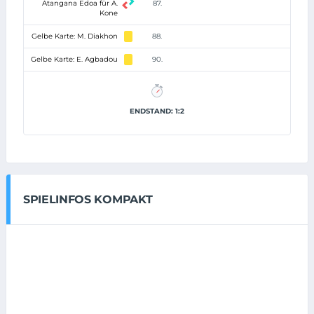
Atangana Edoa für A.
87.
Kone
Gelbe Karte: M. Diakhon
88.
Gelbe Karte: E. Agbadou
90.
ENDSTAND: 1:2
SPIELINFOS KOMPAKT