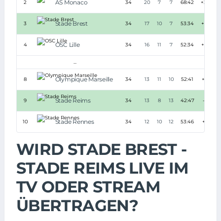
AS Monaco
2
34
20
7
7
68:42
+26
Stade Brest
3
34
17
10
7
53:34
+19
OSC Lille
4
34
16
11
7
52:34
+18
...
Olympique Marseille
8
34
13
11
10
52:41
+11
Stade Reims
9
34
13
8
13
42:47
-5
Stade Rennes
10
34
12
10
12
53:46
+7
WIRD STADE BREST -
STADE REIMS LIVE IM
TV ODER STREAM
ÜBERTRAGEN?