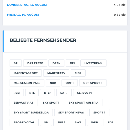
DONNERSTAG, 13. AUGUST
4 Spiele
FREITAG, 14. AUGUST
9 Spiele
BELIEBTE FERNSEHSENDER
BR
DAS ERSTE
DAZN
DF1
LIVESTREAM
MAGENTASPORT
MAGENTATV
MDR
MLS SEASON PASS
NDR
ORF 1
ORF SPORT +
RBB
RTL
RTL+
SAT.1
SERVUSTV
SERVUSTV AT
SKY SPORT
SKY SPORT AUSTRIA
SKY SPORT BUNDESLIGA
SKY SPORT NEWS
SPORT 1
SPORTDIGITAL
SR
SRF 2
SWR
WDR
ZDF