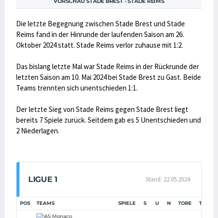
VORSCHAU STADE BREST - STADE REIMS
Die letzte Begegnung zwischen Stade Brest und Stade
Reims fand in der Hinrunde der laufenden Saison am 26.
Oktober 2024 statt. Stade Reims verlor zuhause mit 1:2.
Das bislang letzte Mal war Stade Reims in der Rückrunde der
letzten Saison am 10. Mai 2024 bei Stade Brest zu Gast. Beide
Teams trennten sich unentschieden 1:1.
Der letzte Sieg von Stade Reims gegen Stade Brest liegt
bereits 7 Spiele zurück. Seitdem gab es 5 Unentschieden und
2 Niederlagen.
LIGUE 1
Stand: 22.05.2024
POS
TEAMS
SPIELE
S
U
N
TORE
TD
P