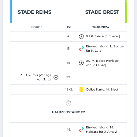
STADE REIMS
STADE BREST
LIGUE 1
1:2
26.10.2024
4.
0:1 R. Faivre (Elfmeter)
Einwechslung: L. Zogbe
15.
für K. Lala
0:2 M. Balde (Vorlage
18.
von R. Faivre)
1:2 J. Okumu (Vorlage
29.
von J. Ito)
45+2.
Gelbe Karte: M. Bizot
HALBZEITSTAND: 1:2
Einwechslung: M.
46.
Haidara für J. Amavi