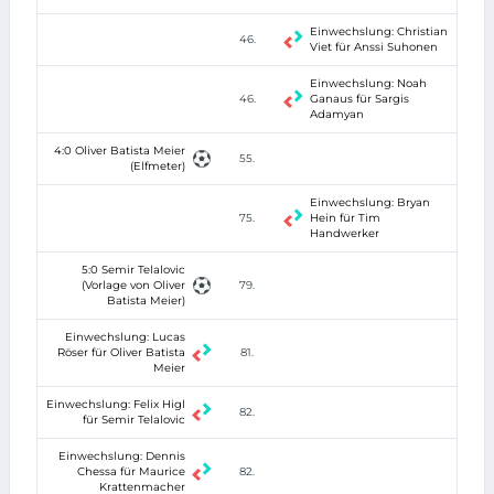
Einwechslung: Christian
46.
Viet für Anssi Suhonen
Einwechslung: Noah
46.
Ganaus für Sargis
Adamyan
4:0 Oliver Batista Meier
55.
(Elfmeter)
Einwechslung: Bryan
75.
Hein für Tim
Handwerker
5:0 Semir Telalovic
(Vorlage von Oliver
79.
Batista Meier)
Einwechslung: Lucas
Röser für Oliver Batista
81.
Meier
Einwechslung: Felix Higl
82.
für Semir Telalovic
Einwechslung: Dennis
Chessa für Maurice
82.
Krattenmacher