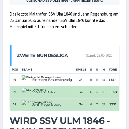
VORSCHAU SSV ULM 1846 - JAHN REGENSBURG
Das letzte Mal trafen SSV Ulm 1846 und Jahn Regensburg am
26. Januar 2025 aufeinander. SSV Ulm 1846 konnte das
Heimspiel mit 5:1 für sich entscheiden.
ZWEITE BUNDESLIGA
Stand: 28.05.2025
POS
TEAMS
SPIELE
S
U
N
TORE
TD
Eintracht Braunschweig
16
34
8
11
15
38:64
-26
SSV Ulm 1846
17
34
6
12
16
36:48
-12
Jahn Regensburg
18
34
6
7
21
23:71
-48
WIRD SSV ULM 1846 -