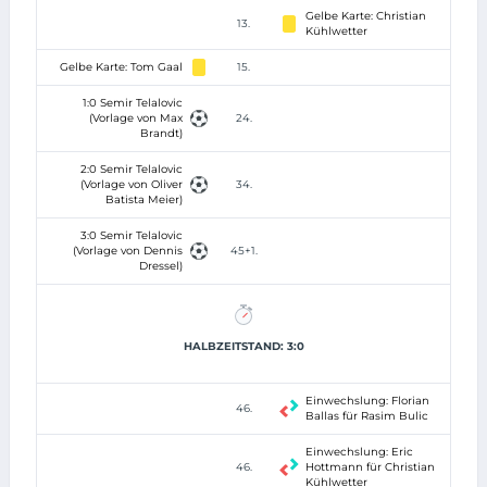
Gelbe Karte: Christian
13.
Kühlwetter
Gelbe Karte: Tom Gaal
15.
1:0 Semir Telalovic
(Vorlage von Max
24.
Brandt)
2:0 Semir Telalovic
(Vorlage von Oliver
34.
Batista Meier)
3:0 Semir Telalovic
(Vorlage von Dennis
45+1.
Dressel)
HALBZEITSTAND: 3:0
Einwechslung: Florian
46.
Ballas für Rasim Bulic
Einwechslung: Eric
46.
Hottmann für Christian
Kühlwetter