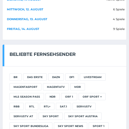
MITTWOCH, 12. AUGUST
6 Spiele
DONNERSTAG, 13. AUGUST
4 Spiele
FREITAG, 14. AUGUST
9 Spiele
BELIEBTE FERNSEHSENDER
BR
DAS ERSTE
DAZN
DF1
LIVESTREAM
MAGENTASPORT
MAGENTATV
MDR
MLS SEASON PASS
NDR
ORF 1
ORF SPORT +
RBB
RTL
RTL+
SAT.1
SERVUSTV
SERVUSTV AT
SKY SPORT
SKY SPORT AUSTRIA
SKY SPORT BUNDESLIGA
SKY SPORT NEWS
SPORT 1