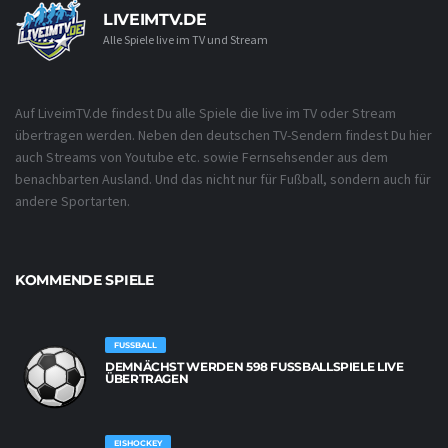
LIVEIMTV.DE
Alle Spiele live im TV und Stream
Auf LiveimTV.de findest Du alle Spiele die live im TV oder Stream
übertragen werden. Neben den deutschen TV-Sendern findest Du hier
auch Streams von Youtube etc. sowie Fernsehsender aus dem
benachbarten Ausland. Und das nicht nur für Fußball, sondern auch für
andere Sportarten.
KOMMENDE SPIELE
FUSSBALL
DEMNÄCHST WERDEN 598 FUSSBALLSPIELE LIVE Ü
BERTRAGEN
EISHOCKEY