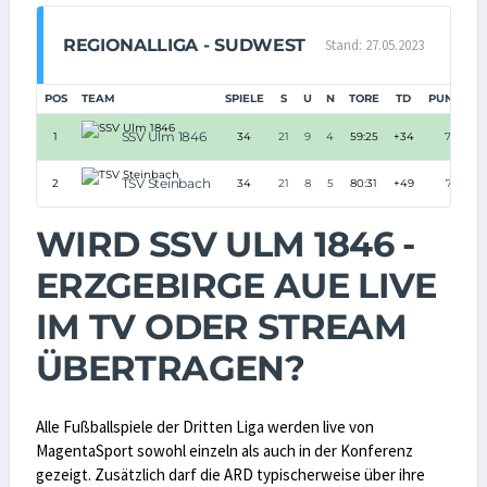
REGIONALLIGA - SUDWEST
Stand: 27.05.2023
POS
TEAM
SPIELE
S
U
N
TORE
TD
PUNKTE
SSV Ulm 1846
1
34
21
9
4
59:25
+34
72
TSV Steinbach
2
34
21
8
5
80:31
+49
71
WIRD SSV ULM 1846 -
ERZGEBIRGE AUE LIVE
IM TV ODER STREAM
ÜBERTRAGEN?
Alle Fußballspiele der Dritten Liga werden live von
MagentaSport sowohl einzeln als auch in der Konferenz
gezeigt. Zusätzlich darf die ARD typischerweise über ihre