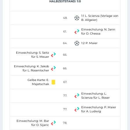
HALBZEITSTAND: 1:0
1:1 L. Scienza (Vorlage von
48.
B. Allgeier)
Einwechslung: N. Jann
61.
für D. Chessa
64.
1:2 P. Maier
Einwechslung: S. Seitz
66.
für S. Meuer
Einwechslung: K. Jakob
66.
für L. Rosenlocher
Gelbe Karte: E.
67.
Majetschak
Einwechslung: L.
77.
Scienza für L. Roser
Einwechslung: P. Maier
77.
für A. Ludwig
Einwechslung: M. Bar
78.
für O. Sijaric