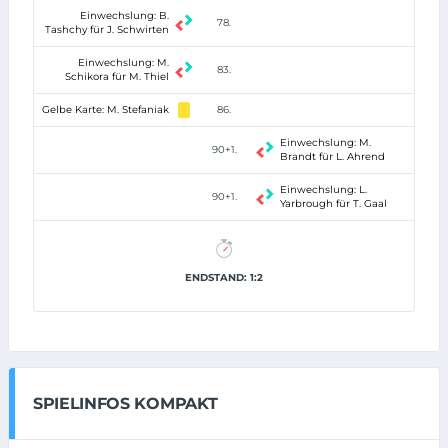
Einwechslung: B.
78.
Tashchy für J. Schwirten
Einwechslung: M.
83.
Schikora für M. Thiel
Gelbe Karte: M. Stefaniak
86.
Einwechslung: M.
90+1.
Brandt für L. Ahrend
Einwechslung: L.
90+1.
Yarbrough für T. Gaal
ENDSTAND: 1:2
SPIELINFOS KOMPAKT