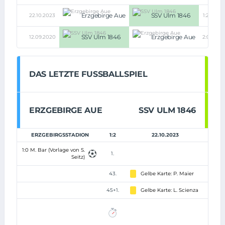
Erzgebirge Aue
SSV Ulm 1846
22.10.2023
1:2
SSV Ulm 1846
Erzgebirge Aue
12.09.2020
2:0
DAS LETZTE FUSSBALLSPIEL
ERZGEBIRGE AUE
SSV ULM 1846
ERZGEBIRGSSTADION
1:2
22.10.2023
1:0 M. Bar (Vorlage von S.
1.
Seitz)
43.
Gelbe Karte: P. Maier
45+1.
Gelbe Karte: L. Scienza