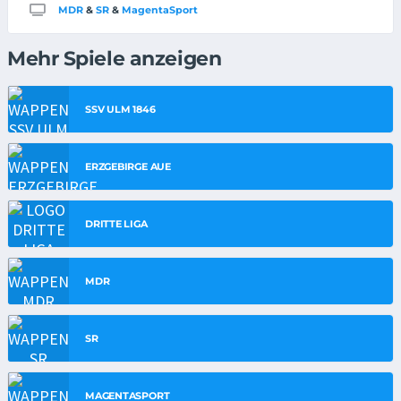
MDR
&
SR
&
MagentaSport
Mehr Spiele anzeigen
SSV ULM 1846
ERZGEBIRGE AUE
DRITTE LIGA
MDR
SR
MAGENTASPORT