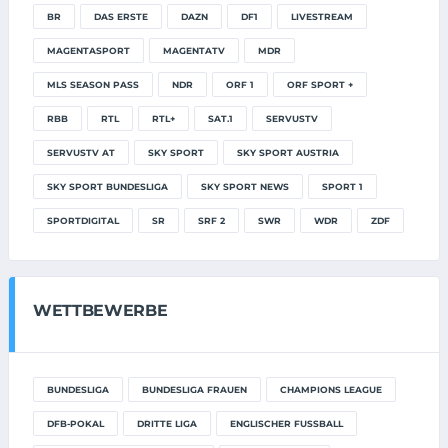
BR
DAS ERSTE
DAZN
DF1
LIVESTREAM
MAGENTASPORT
MAGENTATV
MDR
MLS SEASON PASS
NDR
ORF 1
ORF SPORT +
RBB
RTL
RTL+
SAT.1
SERVUSTV
SERVUSTV AT
SKY SPORT
SKY SPORT AUSTRIA
SKY SPORT BUNDESLIGA
SKY SPORT NEWS
SPORT 1
SPORTDIGITAL
SR
SRF 2
SWR
WDR
ZDF
WETTBEWERBE
BUNDESLIGA
BUNDESLIGA FRAUEN
CHAMPIONS LEAGUE
DFB-POKAL
DRITTE LIGA
ENGLISCHER FUSSBALL