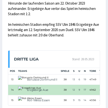
Hinrunde der laufenden Saison am 22. Oktober 2023
aufeinander. Erzgebirge Aue verlor das Spiel im heimischen
Stadion mit 1:2.
Im heimischen Stadion empfing SSV Ulm 1846 Erzgebirge Aue
letztmalig am 12. September 2020 zum Duell. SSV Ulm 1846
behielt zuhause mit 2:0 die Oberhand.
DRITTE LIGA
Stand: 28.05.2023
POS
TEAMS
SPIELE
S
U
N
TORE
TD
P
Borussia Dortmund II
13
38
13
6
19
47:49
-2
Erzgebirge Aue
14
38
12
9
17
49:62
-13
Rot-Weiss Essen
15
38
9
15
14
43:56
-13