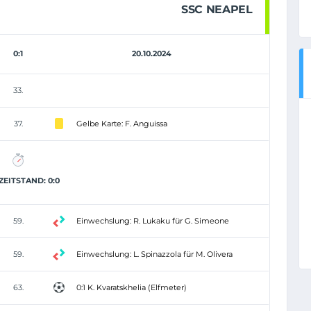
SSC NEAPEL
0:1
20.10.2024
33.
37.
Gelbe Karte: F. Anguissa
EITSTAND: 0:0
59.
Einwechslung: R. Lukaku für G. Simeone
59.
Einwechslung: L. Spinazzola für M. Olivera
63.
0:1 K. Kvaratskhelia (Elfmeter)