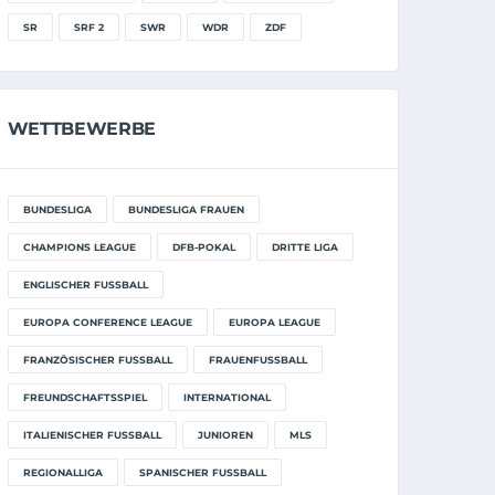
SR
SRF 2
SWR
WDR
ZDF
WETTBEWERBE
BUNDESLIGA
BUNDESLIGA FRAUEN
CHAMPIONS LEAGUE
DFB-POKAL
DRITTE LIGA
ENGLISCHER FUSSBALL
EUROPA CONFERENCE LEAGUE
EUROPA LEAGUE
FRANZÖSISCHER FUSSBALL
FRAUENFUSSBALL
FREUNDSCHAFTSSPIEL
INTERNATIONAL
ITALIENISCHER FUSSBALL
JUNIOREN
MLS
REGIONALLIGA
SPANISCHER FUSSBALL