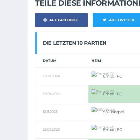
TEILE DIESE INFORMATIO
AUF FACEBOOK
AUF TWITTER
DIE LETZTEN 10 PARTIEN
DATUM
HEIM
20.10.2024
Empoli FC
20.04.2024
Empoli FC
12.11.2023
SSC Neapel
25.02.2023
Empoli FC