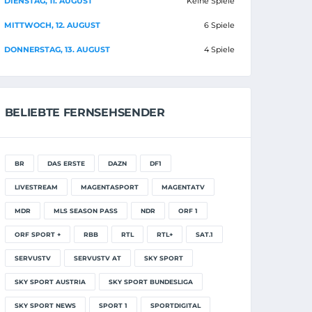
DIENSTAG, 11. AUGUST
Keine Spiele
MITTWOCH, 12. AUGUST
6 Spiele
DONNERSTAG, 13. AUGUST
4 Spiele
BELIEBTE FERNSEHSENDER
BR
DAS ERSTE
DAZN
DF1
LIVESTREAM
MAGENTASPORT
MAGENTATV
MDR
MLS SEASON PASS
NDR
ORF 1
ORF SPORT +
RBB
RTL
RTL+
SAT.1
SERVUSTV
SERVUSTV AT
SKY SPORT
SKY SPORT AUSTRIA
SKY SPORT BUNDESLIGA
SKY SPORT NEWS
SPORT 1
SPORTDIGITAL