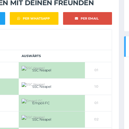
NEN MIT DEINEN FREUNDEN
PER WHATSAPP
PER EMAIL
AUSWÄRTS
SSC Neapel
0:1
SSC Neapel
1:0
Empoli FC
0:1
SSC Neapel
0:2