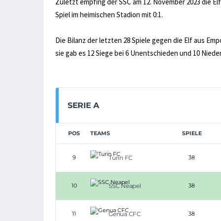
Zuletzt empfing der SSC am 12. November 2023 die Elf
Spiel im heimischen Stadion mit 0:1.
Die Bilanz der letzten 28 Spiele gegen die Elf aus Emp
sie gab es 12 Siege bei 6 Unentschieden und 10 Niede
SERIE A
POS
TEAMS
SPIELE
9
Turin FC
38
10
SSC Neapel
38
11
Genua CFC
38