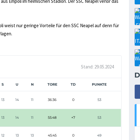
 aus Empoli im heimischen Stadion. Der SSC Neapel verlor das
oli weist nur geringe Vorteile für den SSC Neapel auf denn für
rlagen.
Stand: 29.05.2024
D
S
U
N
TORE
TD
PUNKTE
13
14
11
36:36
0
53
13
14
11
55:48
+7
53
12
13
13
45:45
0
49