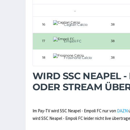
...
16
Cagliari Calcio
38
17
Empoli FC
38
18
Frosinone Calcio
38
WIRD SSC NEAPEL - 
ODER STREAM ÜBE
Im Pay-TV wird SSC Neapel - Empoli FC nur von
DAZN
ü
wird SSC Neapel - Empoli FC leider nicht live übertrage