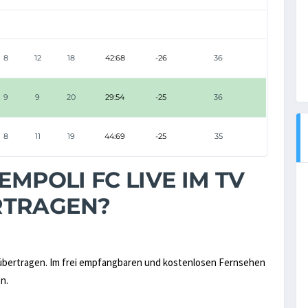
8
12
18
42:68
-26
36
9
9
20
29:54
-25
36
8
11
19
44:69
-25
35
EMPOLI FC LIVE IM TV
RTRAGEN?
bertragen. Im frei empfangbaren und kostenlosen Fernsehen
n.