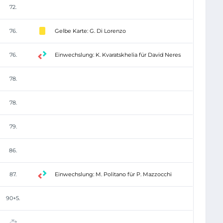
72.
76.
Gelbe Karte: G. Di Lorenzo
76.
Einwechslung: K. Kvaratskhelia für David Neres
78.
78.
79.
86.
87.
Einwechslung: M. Politano für P. Mazzocchi
90+5.