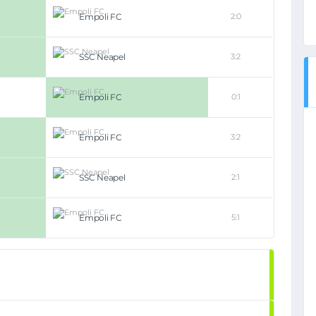
Empoli FC
2:0
SSC Neapel
3:2
Empoli FC
0:1
Empoli FC
3:2
SSC Neapel
2:1
Empoli FC
5:1