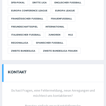
DFB-POKAL
DRITTE LIGA
ENGLISCHER FUSSBALL
EUROPA CONFERENCE LEAGUE
EUROPA LEAGUE
FRANZÖSISCHER FUSSBALL
FRAUENFUSSBALL
FREUNDSCHAFTSSPIEL
INTERNATIONAL
ITALIENISCHER FUSSBALL
JUNIOREN
MLS
REGIONALLIGA
SPANISCHER FUSSBALL
ZWEITE BUNDESLIGA
ZWEITE BUNDESLIGA FRAUEN
KONTAKT
Du hast Fragen, eine Fehlermeldung, neue Anregungen und
möchtest uns kontaktieren?
Benutze einfach unser Kontaktformular.