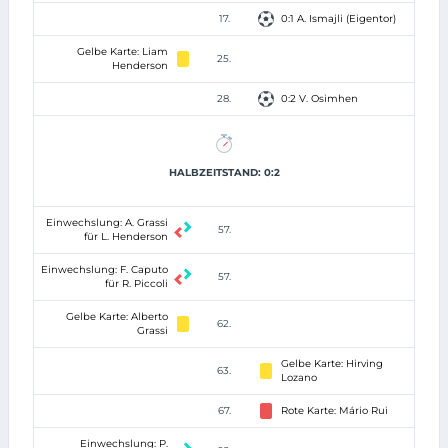
17.
0:1 A. Ismajli (Eigentor)
Gelbe Karte: Liam
25.
Henderson
28.
0:2 V. Osimhen
HALBZEITSTAND: 0:2
Einwechslung: A. Grassi
57.
für L. Henderson
Einwechslung: F. Caputo
57.
für R. Piccoli
Gelbe Karte: Alberto
62.
Grassi
Gelbe Karte: Hirving
63.
Lozano
67.
Rote Karte: Mário Rui
Einwechslung: P.