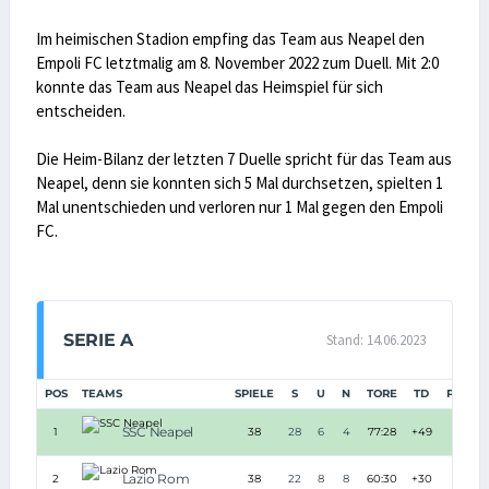
Im heimischen Stadion empfing das Team aus Neapel den
Empoli FC letztmalig am 8. November 2022 zum Duell. Mit 2:0
konnte das Team aus Neapel das Heimspiel für sich
entscheiden.
Die Heim-Bilanz der letzten 7 Duelle spricht für das Team aus
Neapel, denn sie konnten sich 5 Mal durchsetzen, spielten 1
Mal unentschieden und verloren nur 1 Mal gegen den Empoli
FC.
SERIE A
Stand: 14.06.2023
POS
TEAMS
SPIELE
S
U
N
TORE
TD
PUNKT
SSC Neapel
1
38
28
6
4
77:28
+49
90
Lazio Rom
2
38
22
8
8
60:30
+30
74