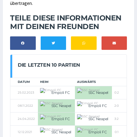
übertragen.
TEILE DIESE INFORMATIONEN
MIT DEINEN FREUNDEN
DIE LETZTEN 10 PARTIEN
DATUM
HEIM
AUSWÄRTS
Empoli FC
SSC Neapel
25.02.2023
0:2
SSC Neapel
Empoli FC
08.11.2022
2:0
Empoli FC
SSC Neapel
24.04.2022
3:2
SSC Neapel
Empoli FC
12.12.2021
0:1