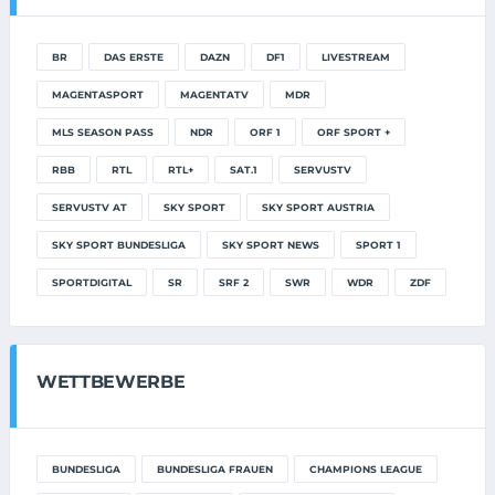
BR
DAS ERSTE
DAZN
DF1
LIVESTREAM
MAGENTASPORT
MAGENTATV
MDR
MLS SEASON PASS
NDR
ORF 1
ORF SPORT +
RBB
RTL
RTL+
SAT.1
SERVUSTV
SERVUSTV AT
SKY SPORT
SKY SPORT AUSTRIA
SKY SPORT BUNDESLIGA
SKY SPORT NEWS
SPORT 1
SPORTDIGITAL
SR
SRF 2
SWR
WDR
ZDF
WETTBEWERBE
BUNDESLIGA
BUNDESLIGA FRAUEN
CHAMPIONS LEAGUE