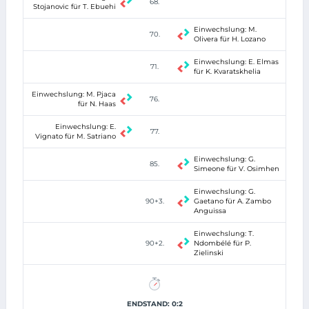
68.
Stojanovic für T. Ebuehi
Einwechslung: M.
70.
Olivera für H. Lozano
Einwechslung: E. Elmas
71.
für K. Kvaratskhelia
Einwechslung: M. Pjaca
76.
für N. Haas
Einwechslung: E.
77.
Vignato für M. Satriano
Einwechslung: G.
85.
Simeone für V. Osimhen
Einwechslung: G.
90+3.
Gaetano für A. Zambo
Anguissa
Einwechslung: T.
90+2.
Ndombélé für P.
Zielinski
ENDSTAND: 0:2