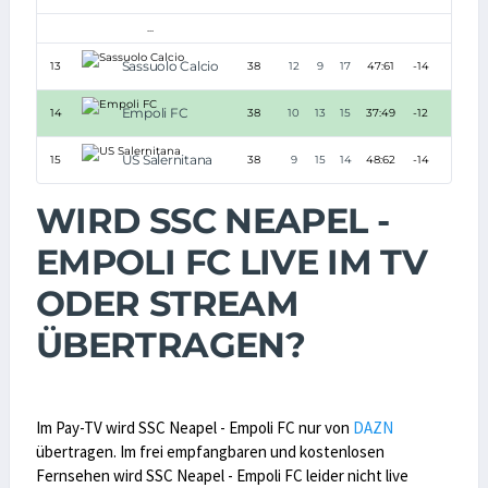
...
Sassuolo Calcio
13
38
12
9
17
47:61
-14
45
Empoli FC
14
38
10
13
15
37:49
-12
43
US Salernitana
15
38
9
15
14
48:62
-14
42
WIRD SSC NEAPEL -
EMPOLI FC LIVE IM TV
ODER STREAM
ÜBERTRAGEN?
Im Pay-TV wird SSC Neapel - Empoli FC nur von
DAZN
übertragen. Im frei empfangbaren und kostenlosen
Fernsehen wird SSC Neapel - Empoli FC leider nicht live