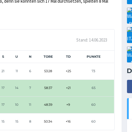
cio, denn sie konnten sich 17 Mal durchsetzen, spielten 8 Mal
.
Stand: 14.06.2023
S
U
N
TORE
TD
PUNKTE
D
21
11
6
53:28
+25
73
17
14
7
58:37
+21
65
17
10
11
48:39
+9
60
15
15
8
50:34
+16
60