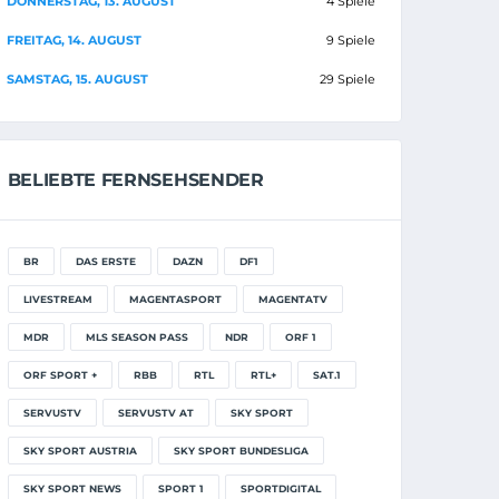
DONNERSTAG, 13. AUGUST
4 Spiele
FREITAG, 14. AUGUST
9 Spiele
SAMSTAG, 15. AUGUST
29 Spiele
BELIEBTE FERNSEHSENDER
BR
DAS ERSTE
DAZN
DF1
LIVESTREAM
MAGENTASPORT
MAGENTATV
MDR
MLS SEASON PASS
NDR
ORF 1
ORF SPORT +
RBB
RTL
RTL+
SAT.1
SERVUSTV
SERVUSTV AT
SKY SPORT
SKY SPORT AUSTRIA
SKY SPORT BUNDESLIGA
SKY SPORT NEWS
SPORT 1
SPORTDIGITAL