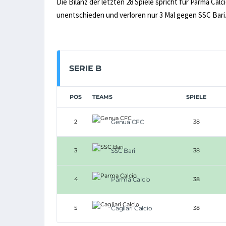
Die Bilanz der letzten 28 Spiele spricht für Parma Cal
unentschieden und verloren nur 3 Mal gegen SSC Bari
SERIE B
POS
TEAMS
SPIELE
2
Genua CFC
38
3
SSC Bari
38
4
Parma Calcio
38
5
Cagliari Calcio
38