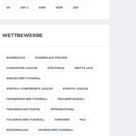
SR
SRF 2
SWR
WDR
ZDF
WETTBEWERBE
BUNDESLIGA
BUNDESLIGA FRAUEN
CHAMPIONS LEAGUE
DFB-POKAL
DRITTE LIGA
ENGLISCHER FUSSBALL
EUROPA CONFERENCE LEAGUE
EUROPA LEAGUE
FRANZÖSISCHER FUSSBALL
FRAUENFUSSBALL
FREUNDSCHAFTSSPIEL
INTERNATIONAL
ITALIENISCHER FUSSBALL
JUNIOREN
MLS
REGIONALLIGA
SPANISCHER FUSSBALL