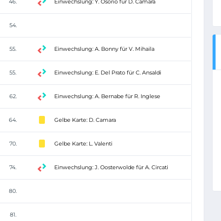
46.
Einwechslung: Y. Osorio für D. Camara
54.
55.
Einwechslung: A. Bonny für V. Mihaila
55.
Einwechslung: E. Del Prato für C. Ansaldi
62.
Einwechslung: A. Bernabe für R. Inglese
64.
Gelbe Karte: D. Camara
70.
Gelbe Karte: L. Valenti
74.
Einwechslung: J. Oosterwolde für A. Circati
80.
81.