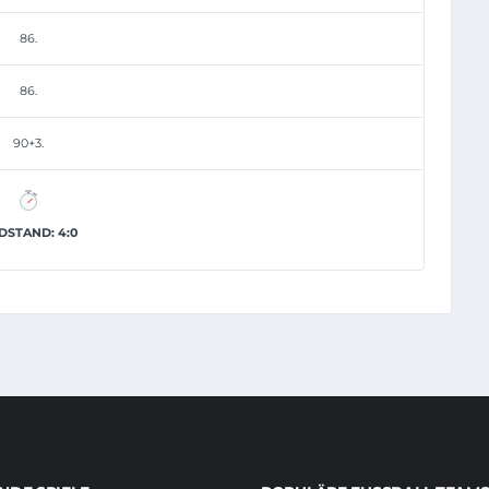
86.
86.
90+3.
DSTAND: 4:0