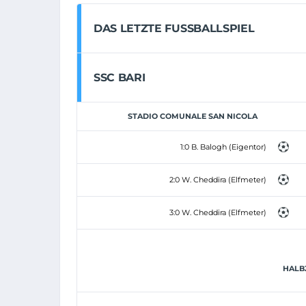
DAS LETZTE FUSSBALLSPIEL
SSC BARI
STADIO COMUNALE SAN NICOLA
1:0 B. Balogh (Eigentor)
2:0 W. Cheddira (Elfmeter)
3:0 W. Cheddira (Elfmeter)
HALBZ