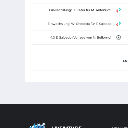
Einwechslung: D. Ceter für M. Antenucci
Einwechslung: W. Cheddira für E. Salcedo
4:0 E. Salcedo (Vorlage von N. Bellomo)
EN