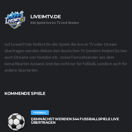
LIVEIMTV.DE
Alle Spiele live im TV und Stream
Auf LiveimTV.de findest Du alle Spiele die live im TV oder Stream
übertragen werden. Neben den deutschen TV-Sendern findest Du hier
auch Streams von Youtube etc. sowie Fernsehsender aus dem
benachbarten Ausland. Und das nicht nur für Fußball, sondern auch für
andere Sportarten.
KOMMENDE SPIELE
FUSSBALL
DEMNÄCHST WERDEN 544 FUSSBALLSPIELE LIVE Ü
BERTRAGEN