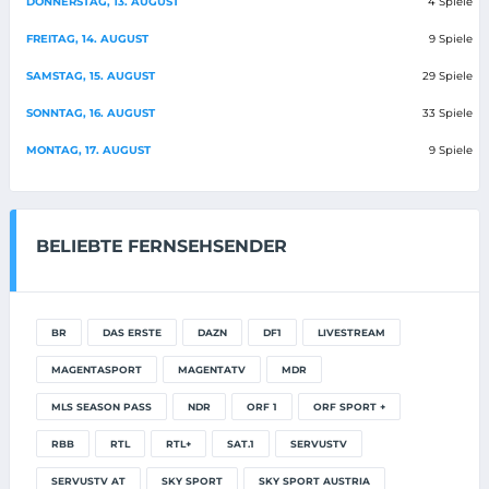
DONNERSTAG, 13. AUGUST
4 Spiele
FREITAG, 14. AUGUST
9 Spiele
SAMSTAG, 15. AUGUST
29 Spiele
SONNTAG, 16. AUGUST
33 Spiele
MONTAG, 17. AUGUST
9 Spiele
BELIEBTE FERNSEHSENDER
BR
DAS ERSTE
DAZN
DF1
LIVESTREAM
MAGENTASPORT
MAGENTATV
MDR
MLS SEASON PASS
NDR
ORF 1
ORF SPORT +
RBB
RTL
RTL+
SAT.1
SERVUSTV
SERVUSTV AT
SKY SPORT
SKY SPORT AUSTRIA