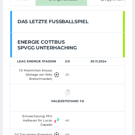
DAS LETZTE FUSSBALLSPIEL
ENERGIE COTTBUS
SPVGG UNTERHACHING
LEAG ENERGIE STADION
2:0
30.11.2024
1:0 Maximilian Krauss
(Vorlage von Niko
25.
Bretschneider)
HALBZEITSTAND: 1:0
Einwechslung: Phil
Halbauer für Lucas
46.
Copado
2:0 Tim Hoops (Eigentor)
49.