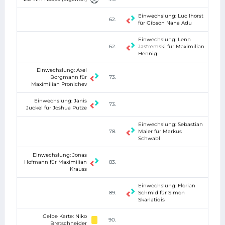
Einwechslung: Luc Ihorst
62.
für Gibson Nana Adu
Einwechslung: Lenn
62.
Jastremski für Maximilian
Hennig
Einwechslung: Axel
Borgmann für
73.
Maximilian Pronichev
Einwechslung: Janis
73.
Juckel für Joshua Putze
Einwechslung: Sebastian
78.
Maier für Markus
Schwabl
Einwechslung: Jonas
Hofmann für Maximilian
83.
Krauss
Einwechslung: Florian
89.
Schmid für Simon
Skarlatidis
Gelbe Karte: Niko
90.
Bretschneider