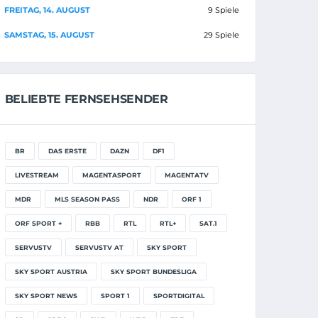
FREITAG, 14. AUGUST
9 Spiele
SAMSTAG, 15. AUGUST
29 Spiele
BELIEBTE FERNSEHSENDER
BR
DAS ERSTE
DAZN
DF1
LIVESTREAM
MAGENTASPORT
MAGENTATV
MDR
MLS SEASON PASS
NDR
ORF 1
ORF SPORT +
RBB
RTL
RTL+
SAT.1
SERVUSTV
SERVUSTV AT
SKY SPORT
SKY SPORT AUSTRIA
SKY SPORT BUNDESLIGA
SKY SPORT NEWS
SPORT 1
SPORTDIGITAL