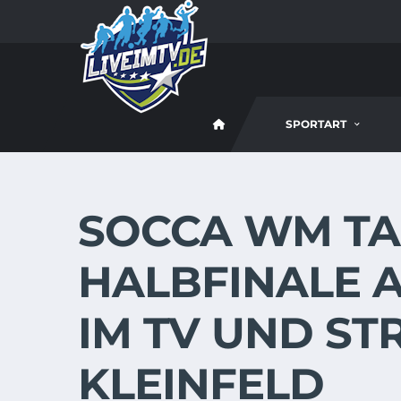
SPORTART
SOCCA WM TAG
HALBFINALE AM
IM TV UND ST
KLEINFELD