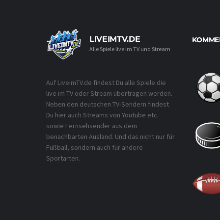
LIVEIMTV.DE
KOMMEN
Alle Spiele live im TV und Stream
Auf LiveimTV.de findest Du alle Spiele die
live im TV oder Stream übertragen werden.
Neben den deutschen TV-Sendern findest
Du hier auch Streams von Youtube etc.
sowie Fernsehsender aus dem
benachbarten Ausland. Und das nicht nur für
Fußball, sondern auch für andere
Sportarten.