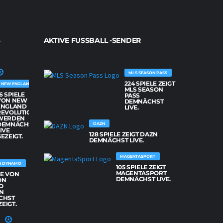
AKTIVE FUSSBALL -SENDER
MLS SEASON PASS
224 SPIELE ZEIGT
NEW ENGLAND REVOLUTION
MLS SEASON
6 SPIELE
PASS
VON NEW
DEMNÄCHST
ENGLAND
LIVE.
REVOLUTION
WERDEN
DEMNÄCHST
DAZN
IVE
128 SPIELE ZEIGT DAZN
EZEIGT.
DEMNÄCHST LIVE.
MAGENTASPORT
N DYNAMO
105 SPIELE ZEIGT
MAGENTASPORT
LE VON
DEMNÄCHST LIVE.
ON
O
N
CHST
ZEIGT.