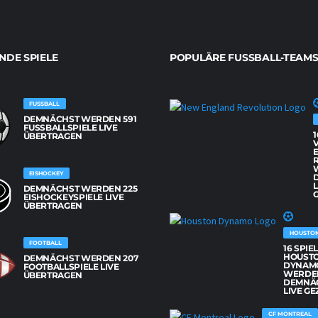
DE SPIELE
POPULÄRE FUSSBALL-TEAMS
FUSSBALL
DEMNÄCHST WERDEN 591
FUSSBALLSPIELE LIVE Ü
1
BERTRAGEN
EISHOCKEY
L
DEMNÄCHST WERDEN 225
G
EISHOCKEYSPIELE LIVE
ÜBERTRAGEN
HOUSTO
FOOTBALL
16 SPIE
HOUST
DEMNÄCHST WERDEN 207
DYNAM
FOOTBALLSPIELE LIVE
WERDE
ÜBERTRAGEN
DEMNÄ
LIVE GE
CF MONTREAL