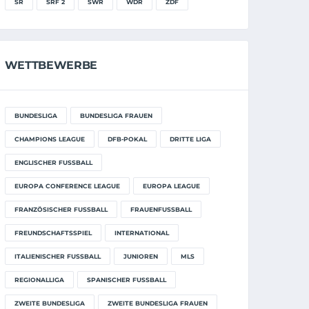
SR
SRF 2
SWR
WDR
ZDF
WETTBEWERBE
BUNDESLIGA
BUNDESLIGA FRAUEN
CHAMPIONS LEAGUE
DFB-POKAL
DRITTE LIGA
ENGLISCHER FUSSBALL
EUROPA CONFERENCE LEAGUE
EUROPA LEAGUE
FRANZÖSISCHER FUSSBALL
FRAUENFUSSBALL
FREUNDSCHAFTSSPIEL
INTERNATIONAL
ITALIENISCHER FUSSBALL
JUNIOREN
MLS
REGIONALLIGA
SPANISCHER FUSSBALL
ZWEITE BUNDESLIGA
ZWEITE BUNDESLIGA FRAUEN