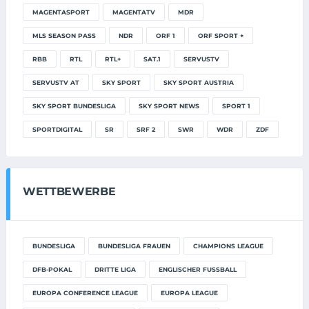
MAGENTASPORT
MAGENTATV
MDR
MLS SEASON PASS
NDR
ORF 1
ORF SPORT +
RBB
RTL
RTL+
SAT.1
SERVUSTV
SERVUSTV AT
SKY SPORT
SKY SPORT AUSTRIA
SKY SPORT BUNDESLIGA
SKY SPORT NEWS
SPORT 1
SPORTDIGITAL
SR
SRF 2
SWR
WDR
ZDF
WETTBEWERBE
BUNDESLIGA
BUNDESLIGA FRAUEN
CHAMPIONS LEAGUE
DFB-POKAL
DRITTE LIGA
ENGLISCHER FUSSBALL
EUROPA CONFERENCE LEAGUE
EUROPA LEAGUE