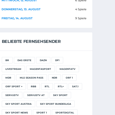
MITTWOCH, 12. AUGUST
6 Spiele
DONNERSTAG, 13. AUGUST
4 Spiele
FREITAG, 14. AUGUST
9 Spiele
BELIEBTE FERNSEHSENDER
BR
DAS ERSTE
DAZN
DF1
LIVESTREAM
MAGENTASPORT
MAGENTATV
MDR
MLS SEASON PASS
NDR
ORF 1
ORF SPORT +
RBB
RTL
RTL+
SAT.1
SERVUSTV
SERVUSTV AT
SKY SPORT
SKY SPORT AUSTRIA
SKY SPORT BUNDESLIGA
SKY SPORT NEWS
SPORT 1
SPORTDIGITAL