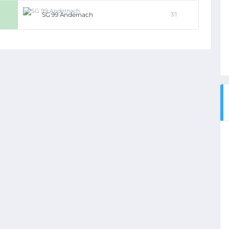
SG 99 Andernach
3:1