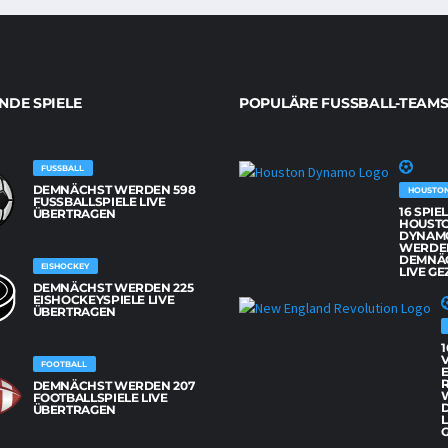
DE SPIELE
POPULÄRE FUSSBALL-TEAMS
FUSSBALL
DEMNÄCHST WERDEN 598
HOUSTO
FUSSBALLSPIELE LIVE Ü
16 SPIE
BERTRAGEN
HOUST
DYNAM
WERDE
DEMNÄ
EISHOCKEY
LIVE GE
DEMNÄCHST WERDEN 225
EISHOCKEYSPIELE LIVE
ÜBERTRAGEN
1
FOOTBALL
DEMNÄCHST WERDEN 207
FOOTBALLSPIELE LIVE
ÜBERTRAGEN
L
G