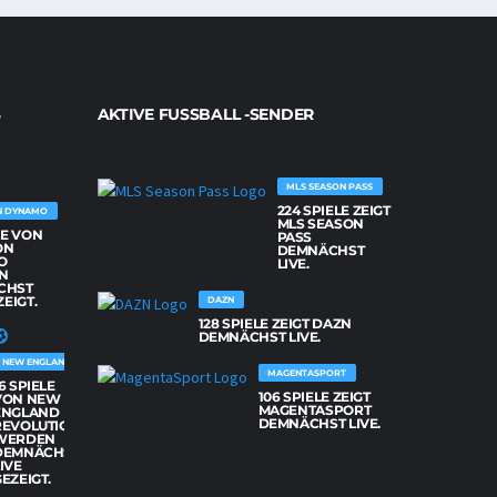
AKTIVE FUSSBALL -SENDER
MLS SEASON PASS
224 SPIELE ZEIGT
N DYNAMO
MLS SEASON
LE VON
PASS
ON
DEMNÄCHST
O
LIVE.
N
CHST
ZEIGT.
DAZN
128 SPIELE ZEIGT DAZN
DEMNÄCHST LIVE.
NEW ENGLAND REVOLUTION
MAGENTASPORT
6 SPIELE
106 SPIELE ZEIGT
VON NEW
MAGENTASPORT
ENGLAND
DEMNÄCHST LIVE.
REVOLUTION
WERDEN
DEMNÄCHST
IVE
EZEIGT.