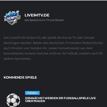
LIVEIMTV.DE
Alle Spiele live im TV und Stream
Auf LiveimTV.de findest Du alle Spiele die live im TV oder Stream
übertragen werden. Neben den deutschen TV-Sendern findest Du hier
auch Streams von Youtube etc. sowie Fernsehsender aus dem
benachbarten Ausland. Und das nicht nur für Fußball, sondern auch für
andere Sportarten.
KOMMENDE SPIELE
FUSSBALL
DEMNÄCHST WERDEN 591 FUSSBALLSPIELE LIVE Ü
BERTRAGEN