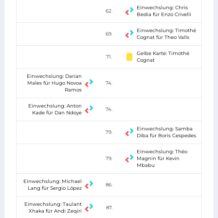
Einwechslung: Chris
62.
Bedia für Enzo Crivelli
Einwechslung: Timothé
69.
Cognat für Theo Valls
Gelbe Karte: Timothé
71.
Cognat
Einwechslung: Darian
Males für Hugo Novoa
74.
Ramos
Einwechslung: Anton
74.
Kade für Dan Ndoye
Einwechslung: Samba
79.
Diba für Boris Cespedes
Einwechslung: Théo
79.
Magnin für Kevin
Mbabu
Einwechslung: Michael
86.
Lang für Sergio López
Einwechslung: Taulant
87.
Xhaka für Andi Zeqiri