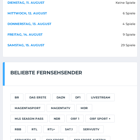
DIENSTAG, 11. AUGUST
Keine Spiele
MITTWOCH, 12. AUGUST
6 Spiele
DONNERSTAG, 13. AUGUST
4 Spiele
FREITAG, 14. AUGUST
9 Spiele
SAMSTAG, 15. AUGUST
29 Spiele
BELIEBTE FERNSEHSENDER
BR
DAS ERSTE
DAZN
DF1
LIVESTREAM
MAGENTASPORT
MAGENTATV
MDR
MLS SEASON PASS
NDR
ORF 1
ORF SPORT +
RBB
RTL
RTL+
SAT.1
SERVUSTV
SERVUSTV AT
SKY SPORT
SKY SPORT AUSTRIA