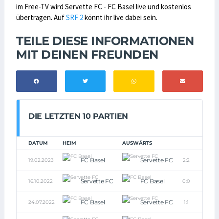
im Free-TV wird Servette FC - FC Basel live und kostenlos
übertragen. Auf
SRF 2
könnt ihr live dabei sein.
TEILE DIESE INFORMATIONEN
MIT DEINEN FREUNDEN
DIE LETZTEN 10 PARTIEN
DATUM
HEIM
AUSWÄRTS
FC Basel
Servette FC
19.02.2023
2:2
Servette FC
FC Basel
16.10.2022
0:0
FC Basel
Servette FC
24.07.2022
1:1