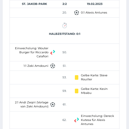
ST. JAKOB-PARK
2:2
19.02.2023
20.
0:1 Alexis Antunes
HALBZEITSTAND: 0:1
Einwechslung: Wouter
Burger für Riccardo
50.
Calafiori
1:1 Zeki Amdouni
51.
Gelbe Karte: Steve
53.
Rouiller
Gelbe Karte: Kevin
59.
Mbabu
2:1 Andi Zeqiri (Vorlage
61.
von Zeki Amdouni)
Einwechslung: Dereck
62.
Kutesa für Alexis
Antunes