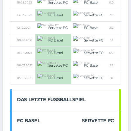
Servette FC
FC Basel
19.05.2022
0:0
FC Basel
Servette FC
13.03.2022
2:0
Servette FC
FC Basel
12.12.2021
2:2
FC Basel
Servette FC
08.08.2021
5:1
FC Basel
Servette FC
18.04.2021
5:0
Servette FC
FC Basel
06.03.2021
2:1
FC Basel
Servette FC
05.12.2020
1:0
DAS LETZTE FUSSBALLSPIEL
FC BASEL
SERVETTE FC