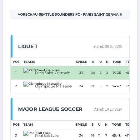
VORSCHAU SEATTLE SOUNDERS FC - PARIS SAINT GERMAIN
LIGUE 1
Stand: 30.05.2025
POS
TEAMS
SPIELE
S
U
N
TORE
TD
PU
Paris Saint Germain
1
34
26
6
2
92:35
+57
Olympique Marseille
2
34
20
5
9
74:47
+27
MAJOR LEAGUE SOCCER
Stand: 10.12.2024
POS
TEAM
SPIELE
S
U
N
TORE
TD
PU
Real Salt Lake
3
34
16
11
7
65:48
+17