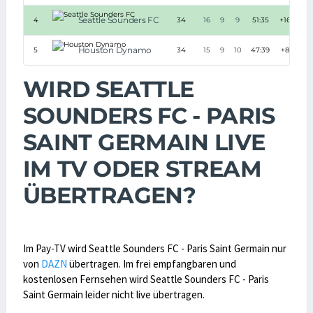
Seattle Sounders FC
4
34
16
9
9
51:35
+16
Houston Dynamo
5
34
15
9
10
47:39
+8
WIRD SEATTLE
SOUNDERS FC - PARIS
SAINT GERMAIN LIVE
IM TV ODER STREAM
ÜBERTRAGEN?
Im Pay-TV wird Seattle Sounders FC - Paris Saint Germain nur
von
DAZN
übertragen. Im frei empfangbaren und
kostenlosen Fernsehen wird Seattle Sounders FC - Paris
Saint Germain leider nicht live übertragen.