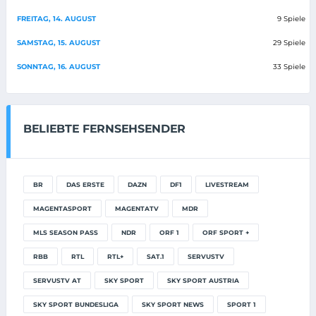
FREITAG, 14. AUGUST
9 Spiele
SAMSTAG, 15. AUGUST
29 Spiele
SONNTAG, 16. AUGUST
33 Spiele
BELIEBTE FERNSEHSENDER
BR
DAS ERSTE
DAZN
DF1
LIVESTREAM
MAGENTASPORT
MAGENTATV
MDR
MLS SEASON PASS
NDR
ORF 1
ORF SPORT +
RBB
RTL
RTL+
SAT.1
SERVUSTV
SERVUSTV AT
SKY SPORT
SKY SPORT AUSTRIA
SKY SPORT BUNDESLIGA
SKY SPORT NEWS
SPORT 1