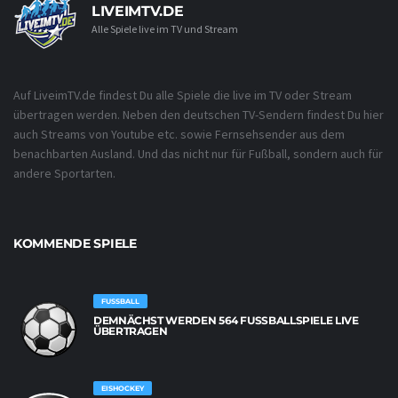
LIVEIMTV.DE
Alle Spiele live im TV und Stream
Auf LiveimTV.de findest Du alle Spiele die live im TV oder Stream
übertragen werden. Neben den deutschen TV-Sendern findest Du hier
auch Streams von Youtube etc. sowie Fernsehsender aus dem
benachbarten Ausland. Und das nicht nur für Fußball, sondern auch für
andere Sportarten.
KOMMENDE SPIELE
FUSSBALL
DEMNÄCHST WERDEN 564 FUSSBALLSPIELE LIVE Ü
BERTRAGEN
EISHOCKEY