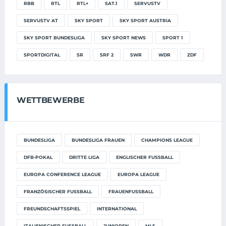
RBB
RTL
RTL+
SAT.1
SERVUSTV
SERVUSTV AT
SKY SPORT
SKY SPORT AUSTRIA
SKY SPORT BUNDESLIGA
SKY SPORT NEWS
SPORT 1
SPORTDIGITAL
SR
SRF 2
SWR
WDR
ZDF
WETTBEWERBE
BUNDESLIGA
BUNDESLIGA FRAUEN
CHAMPIONS LEAGUE
DFB-POKAL
DRITTE LIGA
ENGLISCHER FUSSBALL
EUROPA CONFERENCE LEAGUE
EUROPA LEAGUE
FRANZÖSISCHER FUSSBALL
FRAUENFUSSBALL
FREUNDSCHAFTSSPIEL
INTERNATIONAL
ITALIENISCHER FUSSBALL
JUNIOREN
MLS