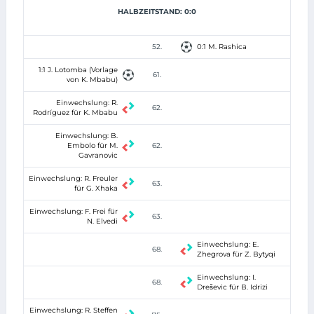
HALBZEITSTAND: 0:0
52.
0:1 M. Rashica
1:1 J. Lotomba (Vorlage
61.
von K. Mbabu)
Einwechslung: R.
62.
Rodríguez für K. Mbabu
Einwechslung: B.
Embolo für M.
62.
Gavranovic
Einwechslung: R. Freuler
63.
für G. Xhaka
Einwechslung: F. Frei für
63.
N. Elvedi
Einwechslung: E.
68.
Zhegrova für Z. Bytyqi
Einwechslung: I.
68.
Dreševic für B. Idrizi
Einwechslung: R. Steffen