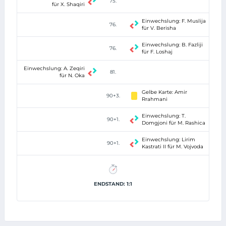
75.
für X. Shaqiri
Einwechslung: F. Muslija
76.
für V. Berisha
Einwechslung: B. Fazliji
76.
für F. Loshaj
Einwechslung: A. Zeqiri
81.
für N. Oka
Gelbe Karte: Amir
90+3.
Rrahmani
Einwechslung: T.
90+1.
Domgjoni für M. Rashica
Einwechslung: Lirim
90+1.
Kastrati II für M. Vojvoda
ENDSTAND: 1:1