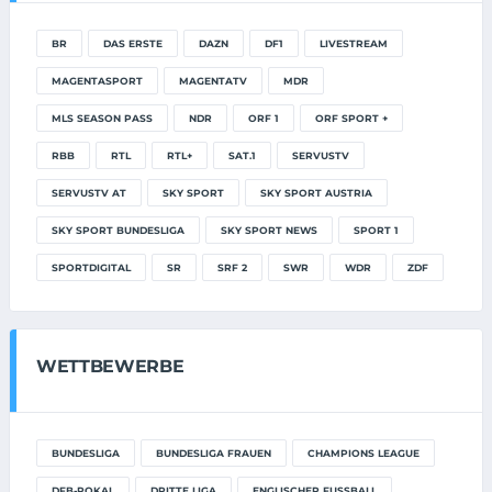
BR
DAS ERSTE
DAZN
DF1
LIVESTREAM
MAGENTASPORT
MAGENTATV
MDR
MLS SEASON PASS
NDR
ORF 1
ORF SPORT +
RBB
RTL
RTL+
SAT.1
SERVUSTV
SERVUSTV AT
SKY SPORT
SKY SPORT AUSTRIA
SKY SPORT BUNDESLIGA
SKY SPORT NEWS
SPORT 1
SPORTDIGITAL
SR
SRF 2
SWR
WDR
ZDF
WETTBEWERBE
BUNDESLIGA
BUNDESLIGA FRAUEN
CHAMPIONS LEAGUE
DFB-POKAL
DRITTE LIGA
ENGLISCHER FUSSBALL