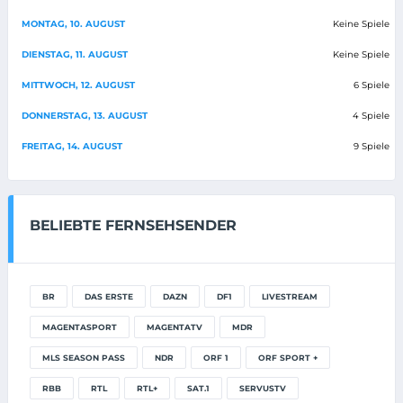
MONTAG, 10. AUGUST
Keine Spiele
DIENSTAG, 11. AUGUST
Keine Spiele
MITTWOCH, 12. AUGUST
6 Spiele
DONNERSTAG, 13. AUGUST
4 Spiele
FREITAG, 14. AUGUST
9 Spiele
BELIEBTE FERNSEHSENDER
BR
DAS ERSTE
DAZN
DF1
LIVESTREAM
MAGENTASPORT
MAGENTATV
MDR
MLS SEASON PASS
NDR
ORF 1
ORF SPORT +
RBB
RTL
RTL+
SAT.1
SERVUSTV