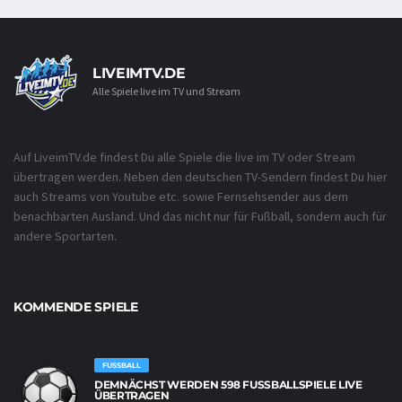
LIVEIMTV.DE
Alle Spiele live im TV und Stream
Auf LiveimTV.de findest Du alle Spiele die live im TV oder Stream
übertragen werden. Neben den deutschen TV-Sendern findest Du hier
auch Streams von Youtube etc. sowie Fernsehsender aus dem
benachbarten Ausland. Und das nicht nur für Fußball, sondern auch für
andere Sportarten.
KOMMENDE SPIELE
FUSSBALL
DEMNÄCHST WERDEN 598 FUSSBALLSPIELE LIVE Ü
BERTRAGEN