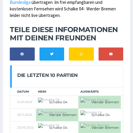
Bundesliga
übertragen. Im frei empfangbaren und
kostenlosen Fernsehen wird Schalke 04 - Werder Bremen
leider nicht live übertragen.
TEILE DIESE INFORMATIONEN
MIT DEINEN FREUNDEN
DIE LETZTEN 10 PARTIEN
DATUM
HEIM
AUSWÄRTS
Schalke 04
Werder Bremen
14.01.2023
0:1
Werder Bremen
Schalke 04
05.11.2022
2:1
Schalke 04
Werder Bremen
23.04.2022
1:4