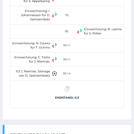
für S. Appelkamp
Einwechslung: I.
Johannesson für D.
76.
Jastrzembski
Einwechslung: B. Lasme
85.
für S. Polter
Einwechslung: N. Gavory
90+1.
für T. Uchino
Einwechslung: C. Tzolis
90+1.
für J. Niemiec
5:3 J. Niemiec (Vorlage
90+4.
von D. Jastrzembski)
ENDSTAND: 5:3