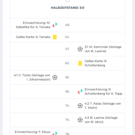
HALBZEITSTAND: 3:0
Einwechslung: M.
48.
Sobottka für A. Tanaka
Gelbe Karte: A. Tanaka
54.
3:1 M. Kaminski (Vorlage
57.
von B. Lasme)
Gelbe Karte: R.
60.
Schallenberg
4:1 C. Tzolis (Vorlage von
65.
I. Johannesson)
Einwechslung: R.
66.
Schallenberg für K. Topp
4:2 T. Kalas (Vorlage von
74.
T. Mohr)
4:3 B. Lasme (Vorlage
75.
von B. Idrizi)
Einwechslung: F. Klaus
76.