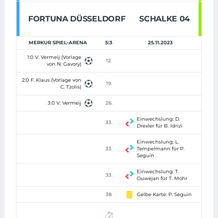
FORTUNA DÜSSELDORF
SCHALKE 04
MERKUR SPIEL-ARENA
5:3
25.11.2023
1:0 V. Vermeij (Vorlage
12.
von N. Gavory)
2:0 F. Klaus (Vorlage von
19.
C. Tzolis)
3:0 V. Vermeij
26.
Einwechslung: D.
33.
Drexler für B. Idrizi
Einwechslung: L.
33.
Tempelmann für P.
Seguin
Einwechslung: T.
33.
Ouwejan für T. Mohr
38.
Gelbe Karte: P. Seguin