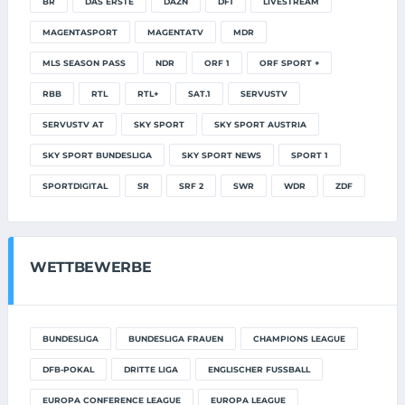
BR
DAS ERSTE
DAZN
DF1
LIVESTREAM
MAGENTASPORT
MAGENTATV
MDR
MLS SEASON PASS
NDR
ORF 1
ORF SPORT +
RBB
RTL
RTL+
SAT.1
SERVUSTV
SERVUSTV AT
SKY SPORT
SKY SPORT AUSTRIA
SKY SPORT BUNDESLIGA
SKY SPORT NEWS
SPORT 1
SPORTDIGITAL
SR
SRF 2
SWR
WDR
ZDF
WETTBEWERBE
BUNDESLIGA
BUNDESLIGA FRAUEN
CHAMPIONS LEAGUE
DFB-POKAL
DRITTE LIGA
ENGLISCHER FUSSBALL
EUROPA CONFERENCE LEAGUE
EUROPA LEAGUE