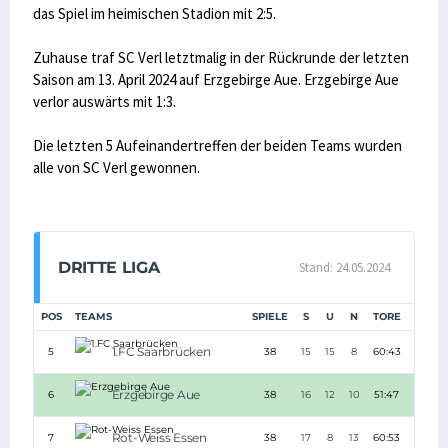
das Spiel im heimischen Stadion mit 2:5.
Zuhause traf SC Verl letztmalig in der Rückrunde der letzten
Saison am 13. April 2024 auf Erzgebirge Aue. Erzgebirge Aue
verlor auswärts mit 1:3.
Die letzten 5 Aufeinandertreffen der beiden Teams wurden
alle von SC Verl gewonnen.
DRITTE LIGA
Stand: 24.05.2024
POS
TEAMS
SPIELE
S
U
N
TORE
TD
1.FC Saarbrücken
5
38
15
15
8
60:43
+17
Erzgebirge Aue
6
38
16
12
10
51:47
+4
Rot-Weiss Essen
7
38
17
8
13
60:53
+7