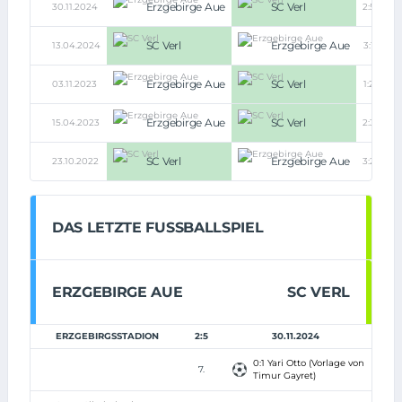
Erzgebirge Aue
SC Verl
30.11.2024
2:5
SC Verl
Erzgebirge Aue
13.04.2024
3:1
Erzgebirge Aue
SC Verl
03.11.2023
1:2
Erzgebirge Aue
SC Verl
15.04.2023
2:3
SC Verl
Erzgebirge Aue
23.10.2022
3:2
DAS LETZTE FUSSBALLSPIEL
ERZGEBIRGE AUE
SC VERL
ERZGEBIRGSSTADION
2:5
30.11.2024
0:1 Yari Otto (Vorlage von
7.
Timur Gayret)