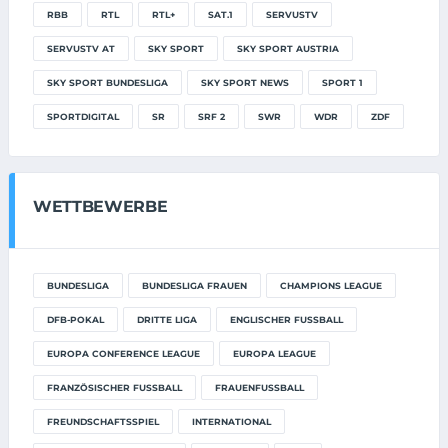
RBB
RTL
RTL+
SAT.1
SERVUSTV
SERVUSTV AT
SKY SPORT
SKY SPORT AUSTRIA
SKY SPORT BUNDESLIGA
SKY SPORT NEWS
SPORT 1
SPORTDIGITAL
SR
SRF 2
SWR
WDR
ZDF
WETTBEWERBE
BUNDESLIGA
BUNDESLIGA FRAUEN
CHAMPIONS LEAGUE
DFB-POKAL
DRITTE LIGA
ENGLISCHER FUSSBALL
EUROPA CONFERENCE LEAGUE
EUROPA LEAGUE
FRANZÖSISCHER FUSSBALL
FRAUENFUSSBALL
FREUNDSCHAFTSSPIEL
INTERNATIONAL