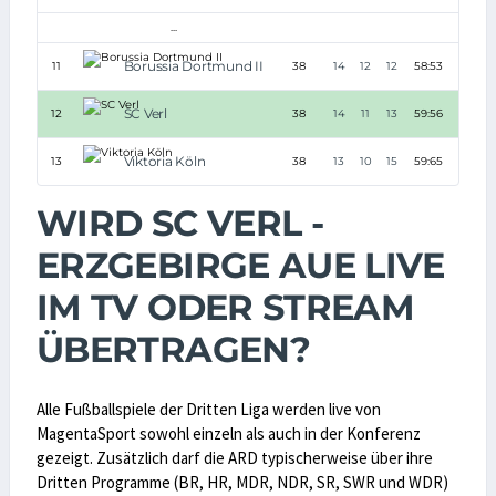
...
Borussia Dortmund II
11
38
14
12
12
58:53
+5
SC Verl
12
38
14
11
13
59:56
+3
Viktoria Köln
13
38
13
10
15
59:65
-6
WIRD SC VERL -
ERZGEBIRGE AUE LIVE
IM TV ODER STREAM
ÜBERTRAGEN?
Alle Fußballspiele der Dritten Liga werden live von
MagentaSport sowohl einzeln als auch in der Konferenz
gezeigt. Zusätzlich darf die ARD typischerweise über ihre
Dritten Programme (BR, HR, MDR, NDR, SR, SWR und WDR)