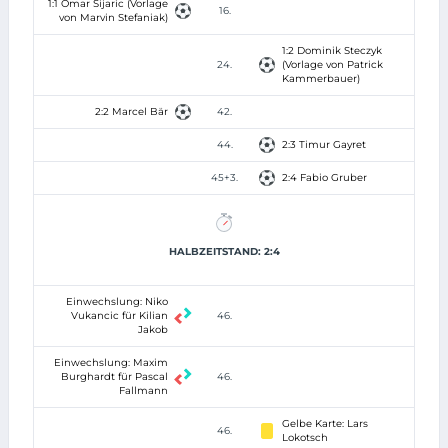
1:1 Omar Sijaric (Vorlage
16.
von Marvin Stefaniak)
1:2 Dominik Steczyk
24.
(Vorlage von Patrick
Kammerbauer)
2:2 Marcel Bär
42.
44.
2:3 Timur Gayret
45+3.
2:4 Fabio Gruber
HALBZEITSTAND: 2:4
Einwechslung: Niko
Vukancic für Kilian
46.
Jakob
Einwechslung: Maxim
Burghardt für Pascal
46.
Fallmann
Gelbe Karte: Lars
46.
Lokotsch