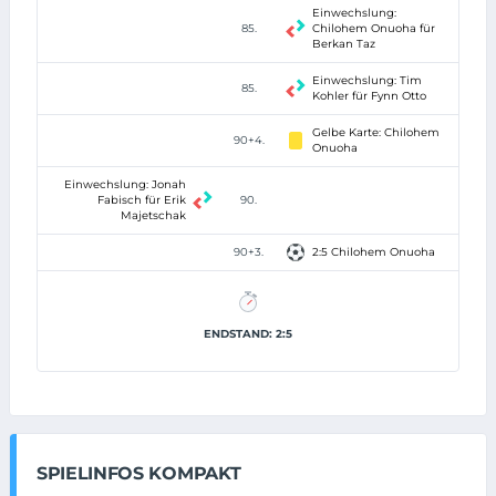
Einwechslung:
85.
Chilohem Onuoha für
Berkan Taz
Einwechslung: Tim
85.
Kohler für Fynn Otto
Gelbe Karte: Chilohem
90+4.
Onuoha
Einwechslung: Jonah
Fabisch für Erik
90.
Majetschak
90+3.
2:5 Chilohem Onuoha
ENDSTAND: 2:5
SPIELINFOS KOMPAKT