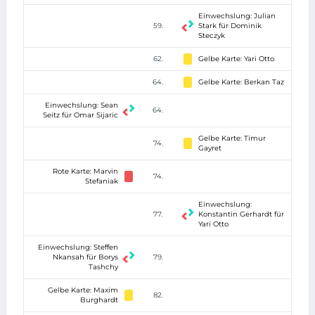
Einwechslung: Julian
59.
Stark für Dominik
Steczyk
62.
Gelbe Karte: Yari Otto
64.
Gelbe Karte: Berkan Taz
Einwechslung: Sean
64.
Seitz für Omar Sijaric
Gelbe Karte: Timur
74.
Gayret
Rote Karte: Marvin
74.
Stefaniak
Einwechslung:
77.
Konstantin Gerhardt für
Yari Otto
Einwechslung: Steffen
Nkansah für Borys
79.
Tashchy
Gelbe Karte: Maxim
82.
Burghardt