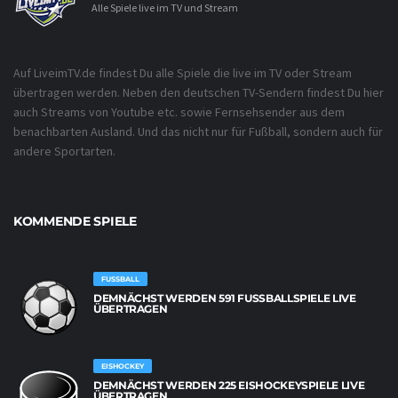
Alle Spiele live im TV und Stream
Auf LiveimTV.de findest Du alle Spiele die live im TV oder Stream
übertragen werden. Neben den deutschen TV-Sendern findest Du hier
auch Streams von Youtube etc. sowie Fernsehsender aus dem
benachbarten Ausland. Und das nicht nur für Fußball, sondern auch für
andere Sportarten.
KOMMENDE SPIELE
FUSSBALL
DEMNÄCHST WERDEN 591 FUSSBALLSPIELE LIVE Ü
BERTRAGEN
EISHOCKEY
DEMNÄCHST WERDEN 225 EISHOCKEYSPIELE LIVE
ÜBERTRAGEN