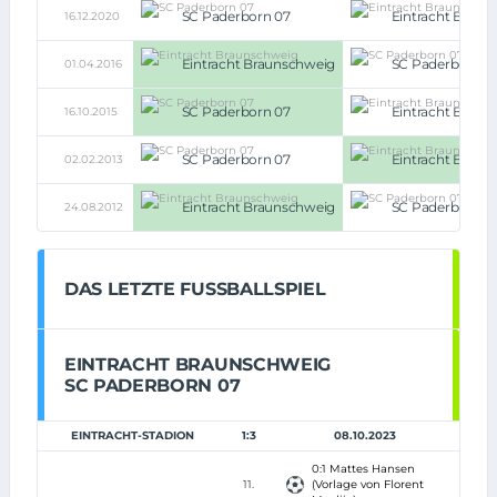
SC Paderborn 07
Eintracht Braun
16.12.2020
Eintracht Braunschweig
SC Paderborn 0
01.04.2016
SC Paderborn 07
Eintracht Braun
16.10.2015
SC Paderborn 07
Eintracht Braun
02.02.2013
Eintracht Braunschweig
SC Paderborn 0
24.08.2012
DAS LETZTE FUSSBALLSPIEL
EINTRACHT BRAUNSCHWEIG
SC PADERBORN 07
EINTRACHT-STADION
1:3
08.10.2023
0:1 Mattes Hansen
11.
(Vorlage von Florent