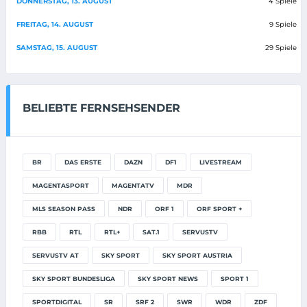
DONNERSTAG, 13. AUGUST
4 Spiele
FREITAG, 14. AUGUST
9 Spiele
SAMSTAG, 15. AUGUST
29 Spiele
BELIEBTE FERNSEHSENDER
BR
DAS ERSTE
DAZN
DF1
LIVESTREAM
MAGENTASPORT
MAGENTATV
MDR
MLS SEASON PASS
NDR
ORF 1
ORF SPORT +
RBB
RTL
RTL+
SAT.1
SERVUSTV
SERVUSTV AT
SKY SPORT
SKY SPORT AUSTRIA
SKY SPORT BUNDESLIGA
SKY SPORT NEWS
SPORT 1
SPORTDIGITAL
SR
SRF 2
SWR
WDR
ZDF