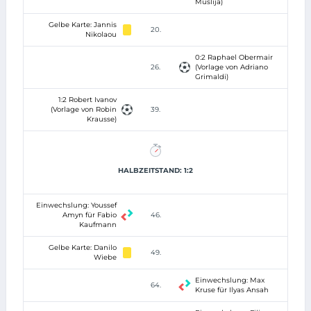
Muslija)
Gelbe Karte: Jannis
20.
Nikolaou
0:2 Raphael Obermair
26.
(Vorlage von Adriano
Grimaldi)
1:2 Robert Ivanov
(Vorlage von Robin
39.
Krausse)
HALBZEITSTAND: 1:2
Einwechslung: Youssef
Amyn für Fabio
46.
Kaufmann
Gelbe Karte: Danilo
49.
Wiebe
Einwechslung: Max
64.
Kruse für Ilyas Ansah