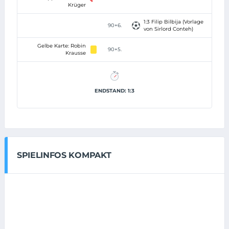
Krüger
1:3 Filip Bilbija (Vorlage
90+6.
von Sirlord Conteh)
Gelbe Karte: Robin
90+5.
Krausse
ENDSTAND: 1:3
SPIELINFOS KOMPAKT