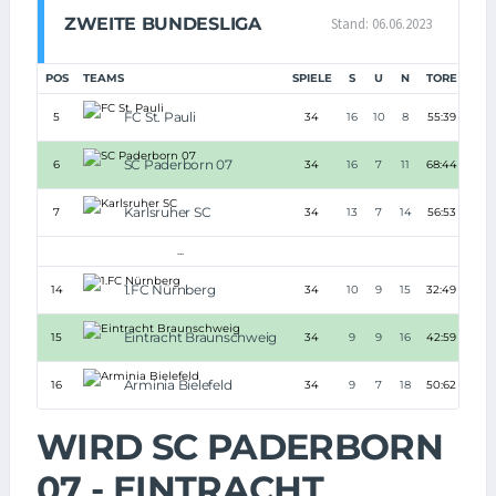
ZWEITE BUNDESLIGA
Stand: 06.06.2023
POS
TEAMS
SPIELE
S
U
N
TORE
TD
FC St. Pauli
5
34
16
10
8
55:39
+16
SC Paderborn 07
6
34
16
7
11
68:44
+24
Karlsruher SC
7
34
13
7
14
56:53
+3
...
1.FC Nürnberg
14
34
10
9
15
32:49
-17
Eintracht Braunschweig
15
34
9
9
16
42:59
-17
Arminia Bielefeld
16
34
9
7
18
50:62
-12
WIRD SC PADERBORN
07 - EINTRACHT