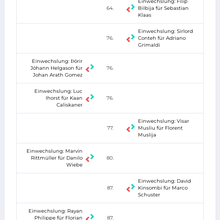
Einwechslung: Filip
64.
Bilbija für Sebastian
Klaas
Einwechslung: Sirlord
76.
Conteh für Adriano
Grimaldi
Einwechslung: Þórir
Jóhann Helgason für
76.
Johan Arath Gomez
Einwechslung: Luc
Ihorst für Kaan
76.
Caliskaner
Einwechslung: Visar
77.
Musliu für Florent
Muslija
Einwechslung: Marvin
Rittmüller für Danilo
80.
Wiebe
Einwechslung: David
87.
Kinsombi für Marco
Schuster
Einwechslung: Rayan
Philippe für Florian
87.