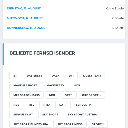
DIENSTAG, 11. AUGUST
Keine Spiele
MITTWOCH, 12. AUGUST
6 Spiele
DONNERSTAG, 13. AUGUST
4 Spiele
BELIEBTE FERNSEHSENDER
BR
DAS ERSTE
DAZN
DF1
LIVESTREAM
MAGENTASPORT
MAGENTATV
MDR
MLS SEASON PASS
NDR
ORF 1
ORF SPORT +
RBB
RTL
RTL+
SAT.1
SERVUSTV
SERVUSTV AT
SKY SPORT
SKY SPORT AUSTRIA
SKY SPORT BUNDESLIGA
SKY SPORT NEWS
SPORT 1