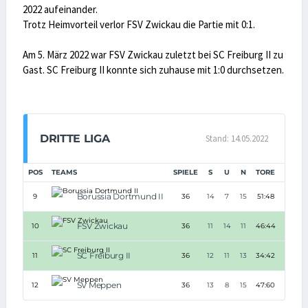
2022 aufeinander.
Trotz Heimvorteil verlor FSV Zwickau die Partie mit 0:1.
Am 5. März 2022 war FSV Zwickau zuletzt bei SC Freiburg II zu
Gast. SC Freiburg II konnte sich zuhause mit 1:0 durchsetzen.
DRITTE LIGA
Stand: 14.05.2022
POS
TEAMS
SPIELE
S
U
N
TORE
TD
P
Borussia Dortmund II
9
36
14
7
15
51:48
+3
FSV Zwickau
10
36
11
14
11
46:44
+2
SC Freiburg II
11
36
12
11
13
34:42
-8
SV Meppen
12
36
13
8
15
47:60
-13