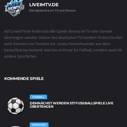
LIVEIMTV.DE
Alle Spiele live im TV und Stream
Auf LiveimTV.de findest Du alle Spiele die live im TV oder Stream
übertragen werden. Neben den deutschen TV-Sendern findest Du hier
auch Streams von Youtube etc. sowie Fernsehsender aus dem
benachbarten Ausland. Und das nicht nur für Fußball, sondern auch für
andere Sportarten.
KOMMENDE SPIELE
FUSSBALL
DEMNÄCHST WERDEN 517 FUSSBALLSPIELE LIVE Ü
BERTRAGEN
EISHOCKEY