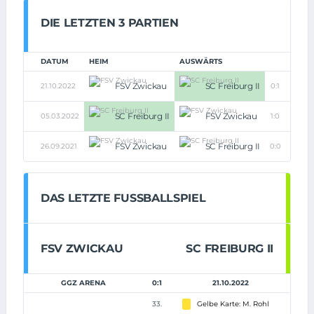
DIE LETZTEN 3 PARTIEN
DATUM
HEIM
AUSWÄRTS
FSV Zwickau
SC Freiburg II
21.10.2022
0:1
SC Freiburg II
FSV Zwickau
05.03.2022
1:0
FSV Zwickau
SC Freiburg II
26.09.2021
0:0
DAS LETZTE FUSSBALLSPIEL
FSV ZWICKAU
SC FREIBURG II
GGZ ARENA
0:1
21.10.2022
33.
Gelbe Karte: M. Rohl