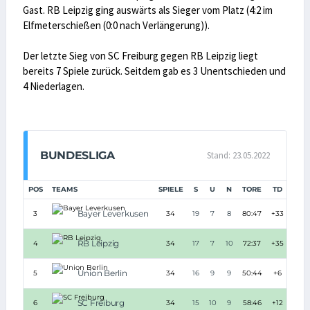
Gast. RB Leipzig ging auswärts als Sieger vom Platz (4:2 im
Elfmeterschießen (0:0 nach Verlängerung)).
Der letzte Sieg von SC Freiburg gegen RB Leipzig liegt
bereits 7 Spiele zurück. Seitdem gab es 3 Unentschieden und
4 Niederlagen.
BUNDESLIGA
Stand: 23.05.2022
POS
TEAMS
SPIELE
S
U
N
TORE
TD
PUN
Bayer Leverkusen
3
34
19
7
8
80:47
+33
6
RB Leipzig
4
34
17
7
10
72:37
+35
5
Union Berlin
5
34
16
9
9
50:44
+6
5
SC Freiburg
6
34
15
10
9
58:46
+12
5