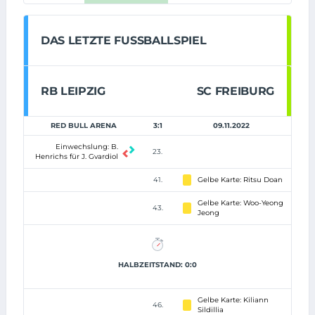
DAS LETZTE FUSSBALLSPIEL
RB LEIPZIG
SC FREIBURG
RED BULL ARENA
3:1
09.11.2022
Einwechslung: B.
23.
Henrichs für J. Gvardiol
41.
Gelbe Karte: Ritsu Doan
Gelbe Karte: Woo-Yeong
43.
Jeong
HALBZEITSTAND: 0:0
Gelbe Karte: Kiliann
46.
Sildillia