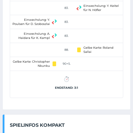
Einwechslung: Y. Keitel
83.
für N. Höfler
Einwechslung: Y.
83.
Poulsen für D. Szoboszlai
Einwechslung: A.
83.
Haidara für K. Kampl
Gelbe Karte: Roland
88.
Sallai
Gelbe Karte: Christopher
90+5.
Nkunku
ENDSTAND: 3:1
SPIELINFOS KOMPAKT