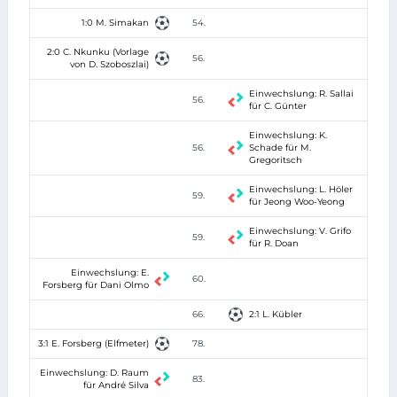
1:0 M. Simakan
54.
2:0 C. Nkunku (Vorlage
56.
von D. Szoboszlai)
Einwechslung: R. Sallai
56.
für C. Günter
Einwechslung: K.
56.
Schade für M.
Gregoritsch
Einwechslung: L. Höler
59.
für Jeong Woo-Yeong
Einwechslung: V. Grifo
59.
für R. Doan
Einwechslung: E.
60.
Forsberg für Dani Olmo
66.
2:1 L. Kübler
3:1 E. Forsberg (Elfmeter)
78.
Einwechslung: D. Raum
83.
für André Silva