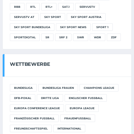
RBB
RTL
RTL+
SAT.1
SERVUSTV
SERVUSTV AT
SKY SPORT
SKY SPORT AUSTRIA
SKY SPORT BUNDESLIGA
SKY SPORT NEWS
SPORT 1
SPORTDIGITAL
SR
SRF 2
SWR
WDR
ZDF
WETTBEWERBE
BUNDESLIGA
BUNDESLIGA FRAUEN
CHAMPIONS LEAGUE
DFB-POKAL
DRITTE LIGA
ENGLISCHER FUSSBALL
EUROPA CONFERENCE LEAGUE
EUROPA LEAGUE
FRANZÖSISCHER FUSSBALL
FRAUENFUSSBALL
FREUNDSCHAFTSSPIEL
INTERNATIONAL