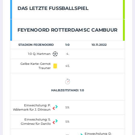
DAS LETZTE FUSSBALLSPIEL
FEYENOORD ROTTERDAM
SC CAMBUUR
STADION FEIJENOORD
1:0
10.11.2022
1:0 Q. Hartman
4.
Gelbe Karte: Gernot
45.
Trauner
HALBZEITSTAND: 1:0
Einwechslung: P.
59.
Wålemark für J. Dilrosun
Einwechslung: S.
59.
Giménez für Danilo
Einwechslung: D.