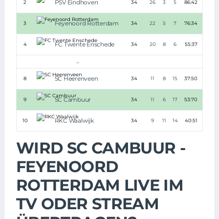
PSV Eindhoven
2
34
26
3
5
86:42
+44
Feyenoord Rotterdam
3
34
22
5
7
76:34
+42
FC Twente Enschede
4
34
20
8
6
55:37
+18
...
SC Heerenveen
8
34
11
8
15
37:50
-13
SC Cambuur
9
34
11
6
17
53:70
-17
RKC Waalwijk
10
34
9
11
14
40:51
-11
WIRD SC CAMBUUR -
FEYENOORD
ROTTERDAM LIVE IM
TV ODER STREAM