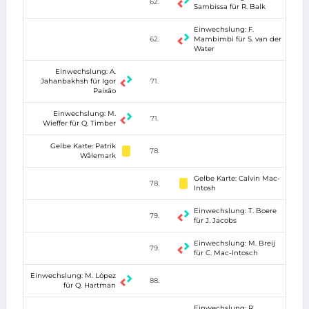
62.
Sambissa für R. Balk
Einwechslung: F.
62.
Mambimbi für S. van der
Water
Einwechslung: A.
Jahanbakhsh für Igor
71.
Paixão
Einwechslung: M.
71.
Wieffer für Q. Timber
Gelbe Karte: Patrik
78.
Wålemark
Gelbe Karte: Calvin Mac-
78.
Intosh
Einwechslung: T. Boere
79.
für J. Jacobs
Einwechslung: M. Breij
79.
für C. Mac-Intosch
Einwechslung: M. López
88.
für Q. Hartman
Einwechslung: R.