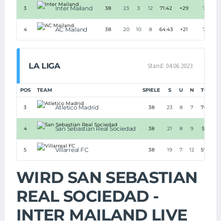
Inter Mailand
3
38
23
3
12
71:42
+29
72
AC Mailand
4
38
20
10
8
64:43
+21
70
LA LIGA
Stand: 04.06.2023
POS
TEAM
SPIELE
S
U
N
TORE
Atletico Madrid
3
38
23
8
7
70:33
San Sebastian Real Sociedad
4
38
21
8
9
51:35
Villarreal FC
5
38
19
7
12
59:40
WIRD SAN SEBASTIAN
REAL SOCIEDAD -
INTER MAILAND LIVE