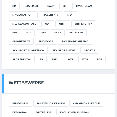
BR
DAS ERSTE
DAZN
DF1
LIVESTREAM
MAGENTASPORT
MAGENTATV
MDR
MLS SEASON PASS
NDR
ORF 1
ORF SPORT +
RBB
RTL
RTL+
SAT.1
SERVUSTV
SERVUSTV AT
SKY SPORT
SKY SPORT AUSTRIA
SKY SPORT BUNDESLIGA
SKY SPORT NEWS
SPORT 1
SPORTDIGITAL
SR
SRF 2
SWR
WDR
ZDF
WETTBEWERBE
BUNDESLIGA
BUNDESLIGA FRAUEN
CHAMPIONS LEAGUE
DFB-POKAL
DRITTE LIGA
ENGLISCHER FUSSBALL