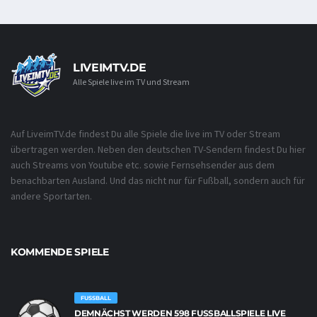
LIVEIMTV.DE
Alle Spiele live im TV und Stream
Auf LiveimTV.de findest Du alle Spiele die live im TV oder Stream
übertragen werden. Neben den deutschen TV-Sendern findest Du hier
auch Streams von Youtube etc. sowie Fernsehsender aus dem
benachbarten Ausland. Und das nicht nur für Fußball, sondern auch für
andere Sportarten.
KOMMENDE SPIELE
FUSSBALL
DEMNÄCHST WERDEN 598 FUSSBALLSPIELE LIVE Ü