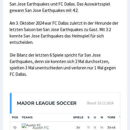
San Jose Earthquakes und FC Dallas. Das Auswärtsspiel
gewann San Jose Earthquakes mit 4:2.
Am 3. Oktober 2024 war FC Dallas zuletzt in der Hinrunde der
letzten Saison bei San Jose Earthquakes zu Gast. Mit 3:2
konnte San Jose Earthquakes das Heimspiel für sich
entscheiden.
Die Bilanz der letzten 6 Spiele spricht für San Jose
Earthquakes, denn sie konnten sich 2 Mal durchsetzen,
spielten 3 Mal unentschieden und verloren nur 1 Mal gegen
FC Dallas.
MAJOR LEAGUE SOCCER
Stand: 10.12.2024
POS
TEAMS
SPIELE
S
U
N
TORE
TD
P
Austin FC
10
34
11
9
14
39:48
-9