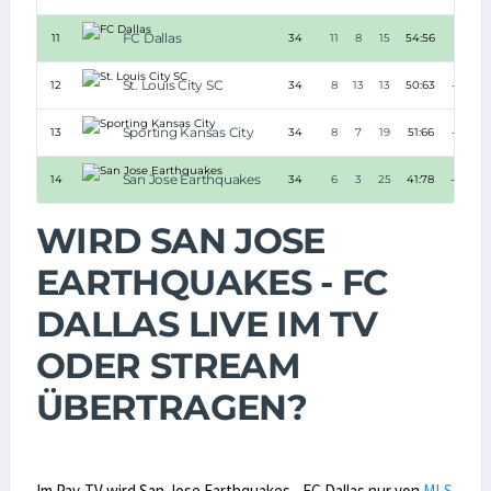
FC Dallas
11
34
11
8
15
54:56
-2
St. Louis City SC
12
34
8
13
13
50:63
-13
Sporting Kansas City
13
34
8
7
19
51:66
-15
San Jose Earthquakes
14
34
6
3
25
41:78
-37
WIRD SAN JOSE
EARTHQUAKES - FC
DALLAS LIVE IM TV
ODER STREAM
ÜBERTRAGEN?
Im Pay-TV wird San Jose Earthquakes - FC Dallas nur von
MLS