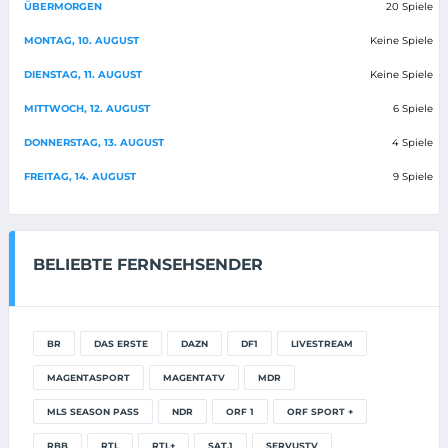
ÜBERMORGEN
20 Spiele
MONTAG, 10. AUGUST
Keine Spiele
DIENSTAG, 11. AUGUST
Keine Spiele
MITTWOCH, 12. AUGUST
6 Spiele
DONNERSTAG, 13. AUGUST
4 Spiele
FREITAG, 14. AUGUST
9 Spiele
BELIEBTE FERNSEHSENDER
BR
DAS ERSTE
DAZN
DF1
LIVESTREAM
MAGENTASPORT
MAGENTATV
MDR
MLS SEASON PASS
NDR
ORF 1
ORF SPORT +
RBB
RTL
RTL+
SAT.1
SERVUSTV