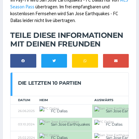
Season Pass
übertragen. Im frei empfangbaren und
kostenlosen Fernsehen wird San Jose Earthquakes - FC
Dallas leider nicht live übertragen.
TEILE DIESE INFORMATIONEN
MIT DEINEN FREUNDEN
DIE LETZTEN 10 PARTIEN
DATUM
HEIM
AUSWÄRTS
FC Dallas
San Jose Earthqua
26.06.2025
San Jose Earthquakes
FC Dallas
03.10.2024
FC Dallas
San Jose Earthqua
25.02.2024