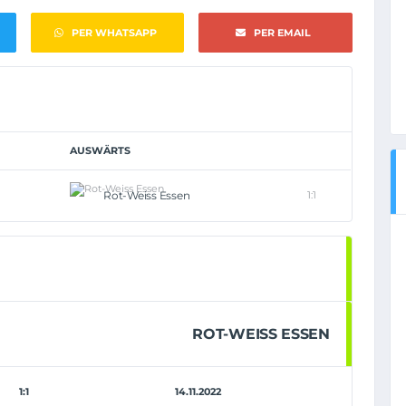
PER WHATSAPP
PER EMAIL
AUSWÄRTS
Rot-Weiss Essen
1:1
ROT-WEISS ESSEN
1:1
14.11.2022