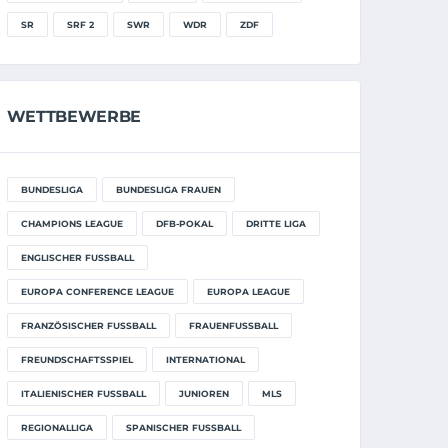
SR
SRF 2
SWR
WDR
ZDF
WETTBEWERBE
BUNDESLIGA
BUNDESLIGA FRAUEN
CHAMPIONS LEAGUE
DFB-POKAL
DRITTE LIGA
ENGLISCHER FUSSBALL
EUROPA CONFERENCE LEAGUE
EUROPA LEAGUE
FRANZÖSISCHER FUSSBALL
FRAUENFUSSBALL
FREUNDSCHAFTSSPIEL
INTERNATIONAL
ITALIENISCHER FUSSBALL
JUNIOREN
MLS
REGIONALLIGA
SPANISCHER FUSSBALL