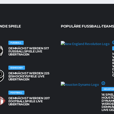
DE SPIELE
POPULÄRE FUSSBALL-TEAMS
FUSSBALL
DEMNÄCHST WERDEN 517
FUSSBALLSPIELE LIVE Ü
1
BERTRAGEN
EISHOCKEY
L
DEMNÄCHST WERDEN 225
G
EISHOCKEYSPIELE LIVE
ÜBERTRAGEN
HOUSTO
FOOTBALL
16 SPIE
HOUST
DEMNÄCHST WERDEN 207
DYNAM
FOOTBALLSPIELE LIVE
WERDE
ÜBERTRAGEN
DEMNÄ
LIVE GE