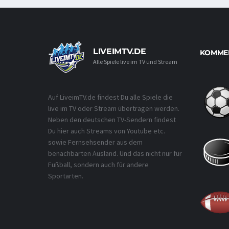
LIVEIMTV.DE
KOMMEN
Alle Spiele live im TV und Stream
Auf LiveimTV.de findest Du alle Spiele die
live im TV oder Stream übertragen werden.
Neben den deutschen TV-Sendern findest
Du hier auch Streams von Youtube etc.
sowie Fernsehsender aus dem
benachbarten Ausland. Und das nicht nur für
Fußball, sondern auch für andere
Sportarten.