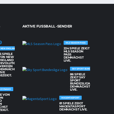
AKTIVE FUSSBALL -SENDER
MLS SEASON PASS
224 SPIELE ZEIGT
NEW ENGLAND REVOLUTION
MLS SEASON
6 SPIELE
PASS
VON NEW
DEMNÄCHST
ENGLAND
LIVE.
REVOLUTION
WERDEN
DEMNÄCHST
SKY SPORT BUNDESLIGA
IVE
86 SPIELE
EZEIGT.
ZEIGT SKY
SPORT
BUNDESLIGA
DEMNÄCHST
LIVE.
N DYNAMO
LE VON
ON
MAGENTASPORT
O
81 SPIELE ZEIGT
N
MAGENTASPORT
CHST
DEMNÄCHST LIVE.
ZEIGT.