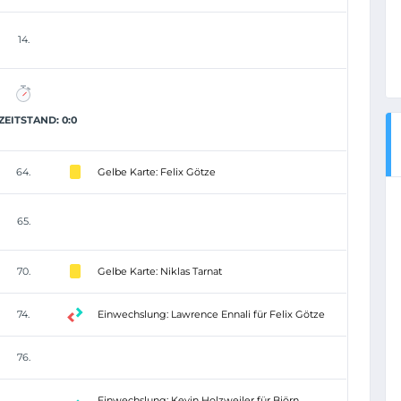
14.
EITSTAND: 0:0
64.
Gelbe Karte: Felix Götze
65.
70.
Gelbe Karte: Niklas Tarnat
74.
Einwechslung: Lawrence Ennali für Felix Götze
76.
Einwechslung: Kevin Holzweiler für Björn