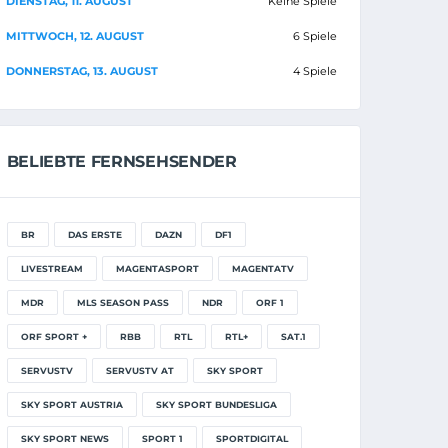
DIENSTAG, 11. AUGUST
Keine Spiele
MITTWOCH, 12. AUGUST
6 Spiele
DONNERSTAG, 13. AUGUST
4 Spiele
BELIEBTE FERNSEHSENDER
BR
DAS ERSTE
DAZN
DF1
LIVESTREAM
MAGENTASPORT
MAGENTATV
MDR
MLS SEASON PASS
NDR
ORF 1
ORF SPORT +
RBB
RTL
RTL+
SAT.1
SERVUSTV
SERVUSTV AT
SKY SPORT
SKY SPORT AUSTRIA
SKY SPORT BUNDESLIGA
SKY SPORT NEWS
SPORT 1
SPORTDIGITAL