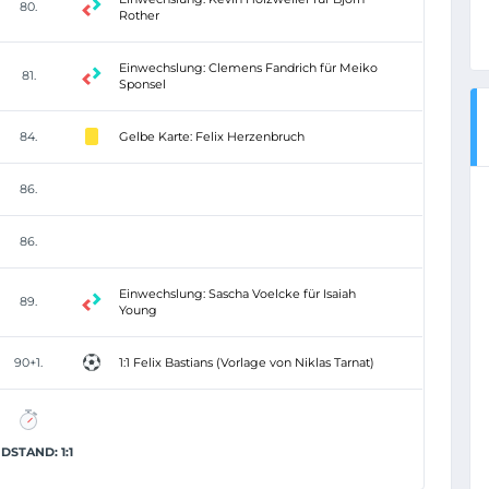
80.
Rother
Einwechslung: Clemens Fandrich für Meiko
81.
Sponsel
84.
Gelbe Karte: Felix Herzenbruch
86.
86.
Einwechslung: Sascha Voelcke für Isaiah
89.
Young
90+1.
1:1 Felix Bastians (Vorlage von Niklas Tarnat)
DSTAND: 1:1