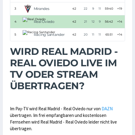
Mirandes
3
42
22
9
11
59:40
+19
75
Real Oviedo
4
42
21
12
9
56:42
+14
75
Racing Santander
5
42
20
11
11
65:51
+14
71
WIRD REAL MADRID -
REAL OVIEDO LIVE IM
TV ODER STREAM
ÜBERTRAGEN?
Im Pay-TV wird Real Madrid - Real Oviedo nur von
DAZN
übertragen. Im frei empfangbaren und kostenlosen
Fernsehen wird Real Madrid - Real Oviedo leider nicht live
übertragen.