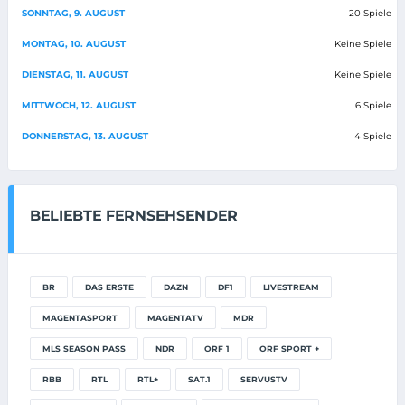
SONNTAG, 9. AUGUST
20 Spiele
MONTAG, 10. AUGUST
Keine Spiele
DIENSTAG, 11. AUGUST
Keine Spiele
MITTWOCH, 12. AUGUST
6 Spiele
DONNERSTAG, 13. AUGUST
4 Spiele
BELIEBTE FERNSEHSENDER
BR
DAS ERSTE
DAZN
DF1
LIVESTREAM
MAGENTASPORT
MAGENTATV
MDR
MLS SEASON PASS
NDR
ORF 1
ORF SPORT +
RBB
RTL
RTL+
SAT.1
SERVUSTV