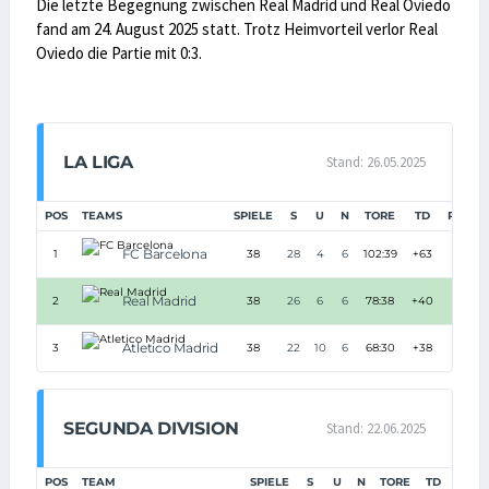
Die letzte Begegnung zwischen Real Madrid und Real Oviedo
fand am 24. August 2025 statt. Trotz Heimvorteil verlor Real
Oviedo die Partie mit 0:3.
LA LIGA
Stand: 26.05.2025
POS
TEAMS
SPIELE
S
U
N
TORE
TD
PUNKT
FC Barcelona
1
38
28
4
6
102:39
+63
88
Real Madrid
2
38
26
6
6
78:38
+40
84
Atletico Madrid
3
38
22
10
6
68:30
+38
76
SEGUNDA DIVISION
Stand: 22.06.2025
POS
TEAM
SPIELE
S
U
N
TORE
TD
PUNK