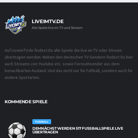
LIVEIMTV.DE
Alle Spiele live im TV und Stream
Auf LiveimTV.de findest Du alle Spiele die live im TV oder Stream
übertragen werden. Neben den deutschen TV-Sendern findest Du hier
auch Streams von Youtube etc. sowie Fernsehsender aus dem
benachbarten Ausland. Und das nicht nur für Fußball, sondern auch für
andere Sportarten.
KOMMENDE SPIELE
FUSSBALL
DEMNÄCHST WERDEN 517 FUSSBALLSPIELE LIVE Ü
BERTRAGEN