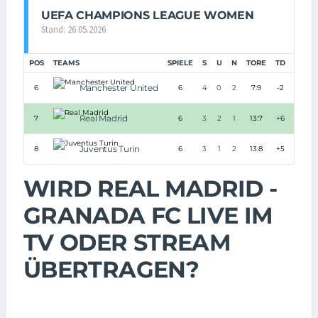
UEFA CHAMPIONS LEAGUE WOMEN
Stand: 26.05.2026
POS
TEAMS
SPIELE
S
U
N
TORE
TD
PUNK
Manchester United
6
6
4
0
2
7:9
-2
12
Real Madrid
7
6
3
2
1
13:7
+6
11
Juventus Turin
8
6
3
1
2
13:8
+5
10
WIRD REAL MADRID -
GRANADA FC LIVE IM
TV ODER STREAM
ÜBERTRAGEN?