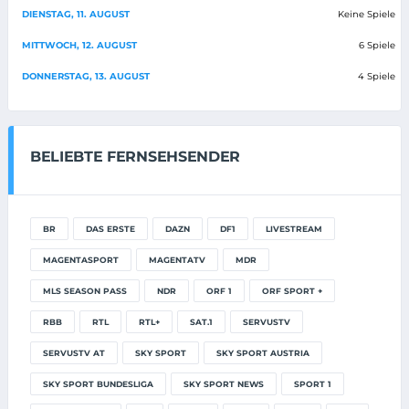
DIENSTAG, 11. AUGUST
Keine Spiele
MITTWOCH, 12. AUGUST
6 Spiele
DONNERSTAG, 13. AUGUST
4 Spiele
BELIEBTE FERNSEHSENDER
BR
DAS ERSTE
DAZN
DF1
LIVESTREAM
MAGENTASPORT
MAGENTATV
MDR
MLS SEASON PASS
NDR
ORF 1
ORF SPORT +
RBB
RTL
RTL+
SAT.1
SERVUSTV
SERVUSTV AT
SKY SPORT
SKY SPORT AUSTRIA
SKY SPORT BUNDESLIGA
SKY SPORT NEWS
SPORT 1