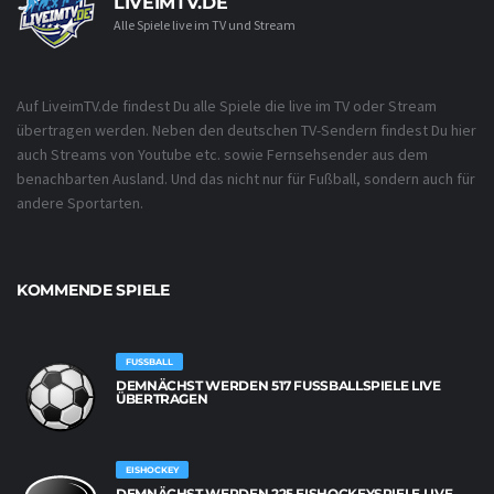
LIVEIMTV.DE
Alle Spiele live im TV und Stream
Auf LiveimTV.de findest Du alle Spiele die live im TV oder Stream
übertragen werden. Neben den deutschen TV-Sendern findest Du hier
auch Streams von Youtube etc. sowie Fernsehsender aus dem
benachbarten Ausland. Und das nicht nur für Fußball, sondern auch für
andere Sportarten.
KOMMENDE SPIELE
FUSSBALL
DEMNÄCHST WERDEN 517 FUSSBALLSPIELE LIVE Ü
BERTRAGEN
EISHOCKEY
DEMNÄCHST WERDEN 225 EISHOCKEYSPIELE LIVE