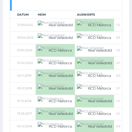
DATUM
HEIM
AUSWÄRTS
Real Valladolid
RCD Mallorca
27.09.2024
1:2
Real Valladolid
RCD Mallorca
09.04.2023
3:3
RCD Mallorca
Real Valladolid
07.01.2023
1:0
RCD Mallorca
Real Valladolid
01.02.2020
0:1
Real Valladolid
RCD Mallorca
03.11.2019
3:0
Real Valladolid
RCD Mallorca
05.12.2018
2:1
RCD Mallorca
Real Valladolid
31.10.2018
1:2
Real Valladolid
RCD Mallorca
13.05.2017
2:1
RCD Mallorca
Real Valladolid
04.12.2016
0:3