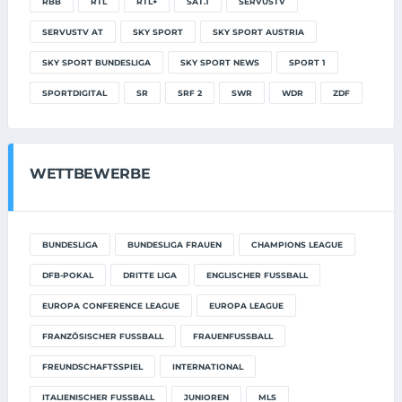
RBB
RTL
RTL+
SAT.1
SERVUSTV
SERVUSTV AT
SKY SPORT
SKY SPORT AUSTRIA
SKY SPORT BUNDESLIGA
SKY SPORT NEWS
SPORT 1
SPORTDIGITAL
SR
SRF 2
SWR
WDR
ZDF
WETTBEWERBE
BUNDESLIGA
BUNDESLIGA FRAUEN
CHAMPIONS LEAGUE
DFB-POKAL
DRITTE LIGA
ENGLISCHER FUSSBALL
EUROPA CONFERENCE LEAGUE
EUROPA LEAGUE
FRANZÖSISCHER FUSSBALL
FRAUENFUSSBALL
FREUNDSCHAFTSSPIEL
INTERNATIONAL
ITALIENISCHER FUSSBALL
JUNIOREN
MLS