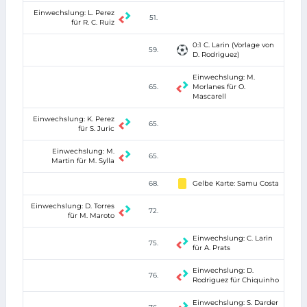
Einwechslung: L. Perez
51.
für R. C. Ruiz
0:1 C. Larin (Vorlage von
59.
D. Rodriguez)
Einwechslung: M.
65.
Morlanes für O.
Mascarell
Einwechslung: K. Perez
65.
für S. Juric
Einwechslung: M.
65.
Martin für M. Sylla
68.
Gelbe Karte: Samu Costa
Einwechslung: D. Torres
72.
für M. Maroto
Einwechslung: C. Larin
75.
für A. Prats
Einwechslung: D.
76.
Rodriguez für Chiquinho
Einwechslung: S. Darder