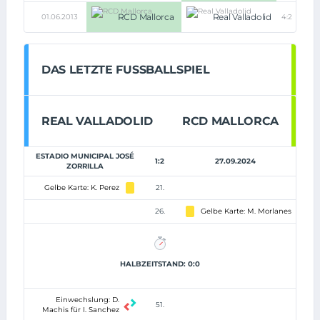
RCD Mallorca
Real Valladolid
01.06.2013
4:2
DAS LETZTE FUSSBALLSPIEL
REAL VALLADOLID
RCD MALLORCA
ESTADIO MUNICIPAL JOSÉ
1:2
27.09.2024
ZORRILLA
Gelbe Karte: K. Perez
21.
26.
Gelbe Karte: M. Morlanes
HALBZEITSTAND: 0:0
Einwechslung: D.
51.
Machis für I. Sanchez