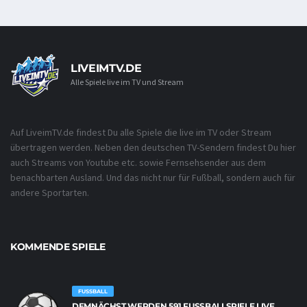
LIVEIMTV.DE
Alle Spiele live im TV und Stream
Auf LiveimTV.de findest Du alle Spiele die live im TV oder Stream
übertragen werden. Neben den deutschen TV-Sendern findest Du hier
auch Streams von Youtube etc. sowie Fernsehsender aus dem
benachbarten Ausland. Und das nicht nur für Fußball, sondern auch für
andere Sportarten.
KOMMENDE SPIELE
FUSSBALL
DEMNÄCHST WERDEN 591 FUSSBALLSPIELE LIVE Ü