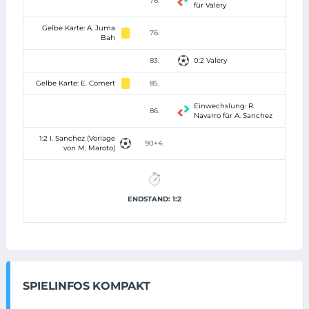
76.
für Valery
Gelbe Karte: A. Juma
76.
Bah
83.
0:2 Valery
Gelbe Karte: E. Comert
85.
Einwechslung: R.
86.
Navarro für A. Sanchez
1:2 I. Sanchez (Vorlage
90+4.
von M. Maroto)
ENDSTAND: 1:2
SPIELINFOS KOMPAKT