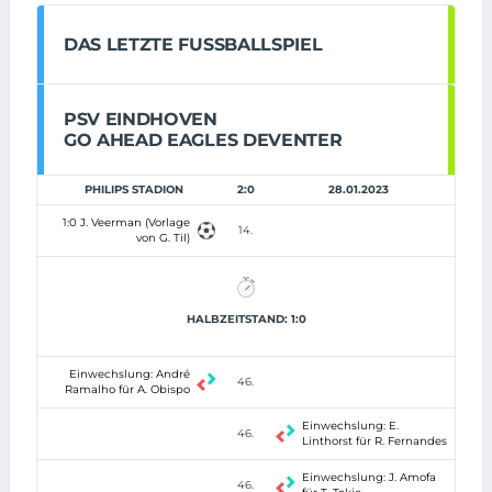
DAS LETZTE FUSSBALLSPIEL
PSV EINDHOVEN
GO AHEAD EAGLES DEVENTER
PHILIPS STADION
2:0
28.01.2023
1:0 J. Veerman (Vorlage
14.
von G. Til)
HALBZEITSTAND: 1:0
Einwechslung: André
46.
Ramalho für A. Obispo
Einwechslung: E.
46.
Linthorst für R. Fernandes
Einwechslung: J. Amofa
46.