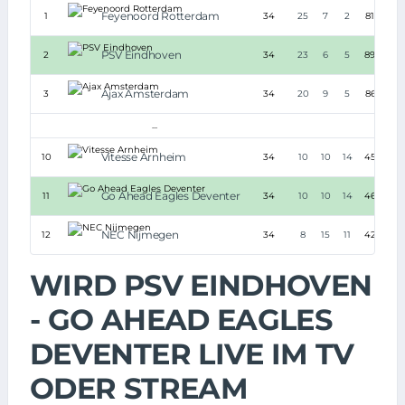
Feyenoord Rotterdam
1
34
25
7
2
81:30
PSV Eindhoven
2
34
23
6
5
89:40
Ajax Amsterdam
3
34
20
9
5
86:38
...
Vitesse Arnheim
10
34
10
10
14
45:50
Go Ahead Eagles Deventer
11
34
10
10
14
46:56
NEC Nijmegen
12
34
8
15
11
42:45
WIRD PSV EINDHOVEN
- GO AHEAD EAGLES
DEVENTER LIVE IM TV
ODER STREAM