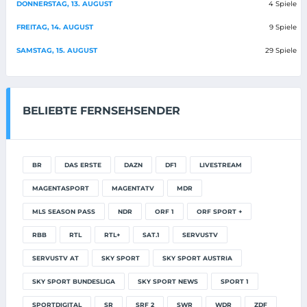
DONNERSTAG, 13. AUGUST
4 Spiele
FREITAG, 14. AUGUST
9 Spiele
SAMSTAG, 15. AUGUST
29 Spiele
BELIEBTE FERNSEHSENDER
BR
DAS ERSTE
DAZN
DF1
LIVESTREAM
MAGENTASPORT
MAGENTATV
MDR
MLS SEASON PASS
NDR
ORF 1
ORF SPORT +
RBB
RTL
RTL+
SAT.1
SERVUSTV
SERVUSTV AT
SKY SPORT
SKY SPORT AUSTRIA
SKY SPORT BUNDESLIGA
SKY SPORT NEWS
SPORT 1
SPORTDIGITAL
SR
SRF 2
SWR
WDR
ZDF