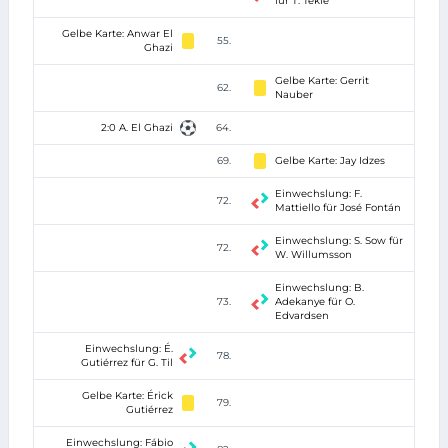
für T. Tekie
Gelbe Karte: Anwar El
55.
Ghazi
Gelbe Karte: Gerrit
62.
Nauber
2:0 A. El Ghazi
64.
69.
Gelbe Karte: Jay Idzes
Einwechslung: F.
72.
Mattiello für José Fontán
Einwechslung: S. Sow für
72.
W. Willumsson
Einwechslung: B.
73.
Adekanye für O.
Edvardsen
Einwechslung: É.
78.
Gutiérrez für G. Til
Gelbe Karte: Érick
79.
Gutiérrez
Einwechslung: Fábio