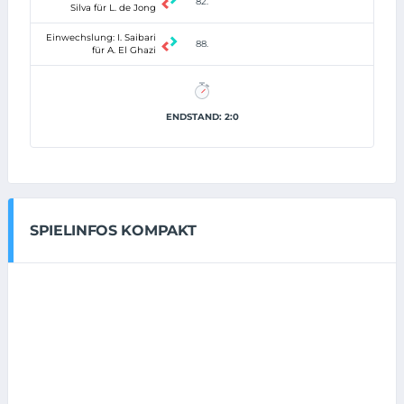
82.
Silva für L. de Jong
Einwechslung: I. Saibari
88.
für A. El Ghazi
ENDSTAND: 2:0
SPIELINFOS KOMPAKT