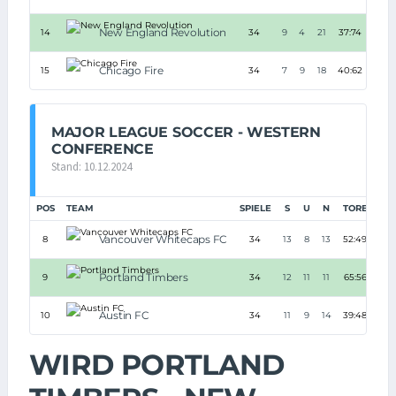
New England Revolution
14
34
9
4
21
37:74
-37
Chicago Fire
15
34
7
9
18
40:62
-22
MAJOR LEAGUE SOCCER - WESTERN
CONFERENCE
Stand: 10.12.2024
POS
TEAM
SPIELE
S
U
N
TORE
TD
Vancouver Whitecaps FC
8
34
13
8
13
52:49
+3
Portland Timbers
9
34
12
11
11
65:56
+9
Austin FC
10
34
11
9
14
39:48
-9
WIRD PORTLAND