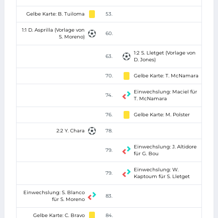
Gelbe Karte: B. Tuiloma
53.
1:1 D. Asprilla (Vorlage von
60.
S. Moreno)
1:2 S. Lletget (Vorlage von
63.
D. Jones)
70.
Gelbe Karte: T. McNamara
Einwechslung: Maciel für
74.
T. McNamara
76.
Gelbe Karte: M. Polster
2:2 Y. Chara
78.
Einwechslung: J. Altidore
79.
für G. Bou
Einwechslung: W.
79.
Kaptoum für S. Lletget
Einwechslung: S. Blanco
83.
für S. Moreno
Gelbe Karte: C. Bravo
84.