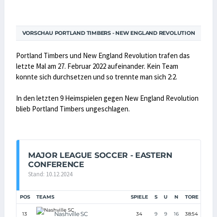
VORSCHAU PORTLAND TIMBERS - NEW ENGLAND REVOLUTION
Portland Timbers und New England Revolution trafen das
letzte Mal am 27. Februar 2022 aufeinander. Kein Team
konnte sich durchsetzen und so trennte man sich 2:2.
In den letzten 9 Heimspielen gegen New England Revolution
blieb Portland Timbers ungeschlagen.
MAJOR LEAGUE SOCCER - EASTERN
CONFERENCE
Stand: 10.12.2024
POS
TEAMS
SPIELE
S
U
N
TORE
TD
Nashville SC
13
34
9
9
16
38:54
-16