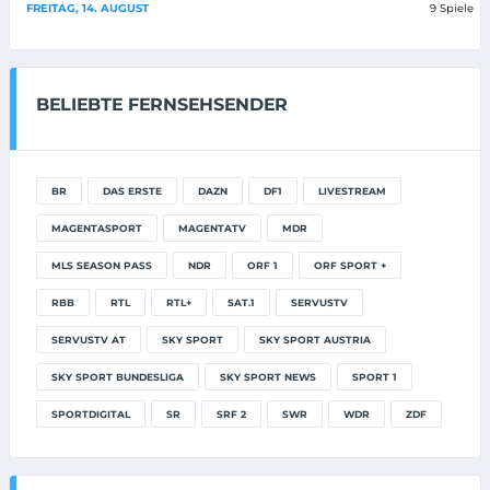
FREITAG, 14. AUGUST
9 Spiele
BELIEBTE FERNSEHSENDER
BR
DAS ERSTE
DAZN
DF1
LIVESTREAM
MAGENTASPORT
MAGENTATV
MDR
MLS SEASON PASS
NDR
ORF 1
ORF SPORT +
RBB
RTL
RTL+
SAT.1
SERVUSTV
SERVUSTV AT
SKY SPORT
SKY SPORT AUSTRIA
SKY SPORT BUNDESLIGA
SKY SPORT NEWS
SPORT 1
SPORTDIGITAL
SR
SRF 2
SWR
WDR
ZDF