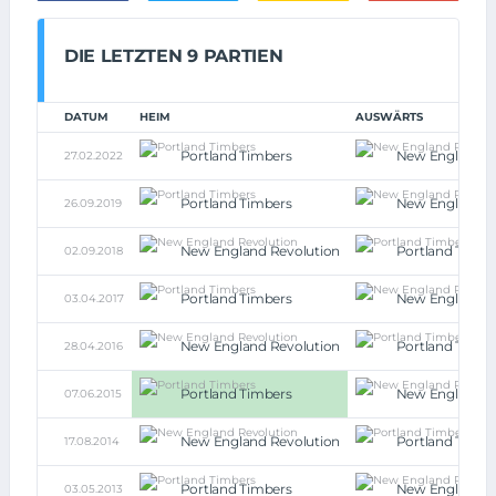
DIE LETZTEN 9 PARTIEN
DATUM
HEIM
AUSWÄRTS
Portland Timbers
New England R
27.02.2022
Portland Timbers
New England R
26.09.2019
New England Revolution
Portland Timbe
02.09.2018
Portland Timbers
New England R
03.04.2017
New England Revolution
Portland Timbe
28.04.2016
Portland Timbers
New England R
07.06.2015
New England Revolution
Portland Timbe
17.08.2014
Portland Timbers
New England R
03.05.2013