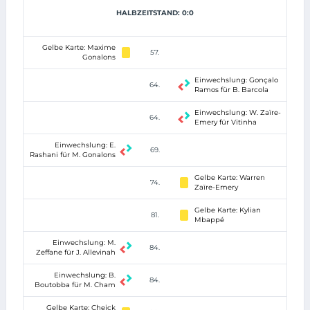
HALBZEITSTAND: 0:0
Gelbe Karte: Maxime
57.
Gonalons
Einwechslung: Gonçalo
64.
Ramos für B. Barcola
Einwechslung: W. Zaïre-
64.
Emery für Vitinha
Einwechslung: E.
69.
Rashani für M. Gonalons
Gelbe Karte: Warren
74.
Zaïre-Emery
Gelbe Karte: Kylian
81.
Mbappé
Einwechslung: M.
84.
Zeffane für J. Allevinah
Einwechslung: B.
84.
Boutobba für M. Cham
Gelbe Karte: Cheick