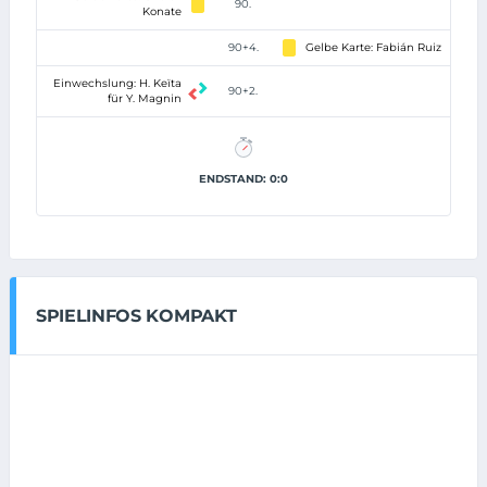
90.
Konate
90+4.
Gelbe Karte: Fabián Ruiz
Einwechslung: H. Keïta
90+2.
für Y. Magnin
ENDSTAND: 0:0
SPIELINFOS KOMPAKT