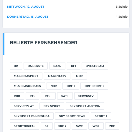
MITTWOCH, 12. AUGUST
6 Spiele
DONNERSTAG, 13. AUGUST
4 Spiele
BELIEBTE FERNSEHSENDER
BR
DAS ERSTE
DAZN
DF1
LIVESTREAM
MAGENTASPORT
MAGENTATV
MDR
MLS SEASON PASS
NDR
ORF 1
ORF SPORT +
RBB
RTL
RTL+
SAT.1
SERVUSTV
SERVUSTV AT
SKY SPORT
SKY SPORT AUSTRIA
SKY SPORT BUNDESLIGA
SKY SPORT NEWS
SPORT 1
SPORTDIGITAL
SR
SRF 2
SWR
WDR
ZDF