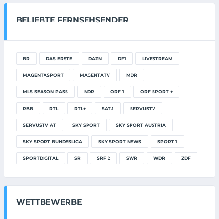
BELIEBTE FERNSEHSENDER
BR
DAS ERSTE
DAZN
DF1
LIVESTREAM
MAGENTASPORT
MAGENTATV
MDR
MLS SEASON PASS
NDR
ORF 1
ORF SPORT +
RBB
RTL
RTL+
SAT.1
SERVUSTV
SERVUSTV AT
SKY SPORT
SKY SPORT AUSTRIA
SKY SPORT BUNDESLIGA
SKY SPORT NEWS
SPORT 1
SPORTDIGITAL
SR
SRF 2
SWR
WDR
ZDF
WETTBEWERBE