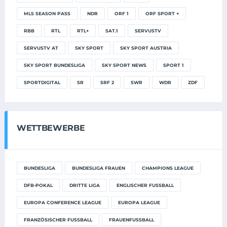
MLS SEASON PASS
NDR
ORF 1
ORF SPORT +
RBB
RTL
RTL+
SAT.1
SERVUSTV
SERVUSTV AT
SKY SPORT
SKY SPORT AUSTRIA
SKY SPORT BUNDESLIGA
SKY SPORT NEWS
SPORT 1
SPORTDIGITAL
SR
SRF 2
SWR
WDR
ZDF
WETTBEWERBE
BUNDESLIGA
BUNDESLIGA FRAUEN
CHAMPIONS LEAGUE
DFB-POKAL
DRITTE LIGA
ENGLISCHER FUSSBALL
EUROPA CONFERENCE LEAGUE
EUROPA LEAGUE
FRANZÖSISCHER FUSSBALL
FRAUENFUSSBALL