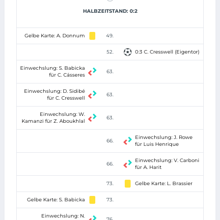
HALBZEITSTAND: 0:2
Gelbe Karte: A. Donnum
49.
52.
0:3 C. Cresswell (Eigentor)
Einwechslung: S. Babicka
63.
für C. Cásseres
Einwechslung: D. Sidibé
63.
für C. Cresswell
Einwechslung: W.
63.
Kamanzi für Z. Aboukhlal
Einwechslung: J. Rowe
66.
für Luis Henrique
Einwechslung: V. Carboni
66.
für A. Harit
73.
Gelbe Karte: L. Brassier
Gelbe Karte: S. Babicka
73.
Einwechslung: N.
76.