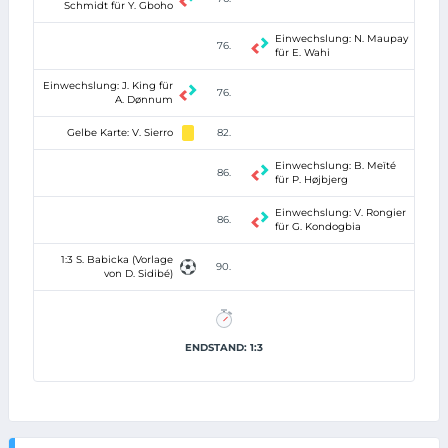
Schmidt für Y. Gboho
Einwechslung: N. Maupay
76.
für E. Wahi
Einwechslung: J. King für
76.
A. Dønnum
Gelbe Karte: V. Sierro
82.
Einwechslung: B. Meïté
86.
für P. Højbjerg
Einwechslung: V. Rongier
86.
für G. Kondogbia
1:3 S. Babicka (Vorlage
90.
von D. Sidibé)
ENDSTAND: 1:3