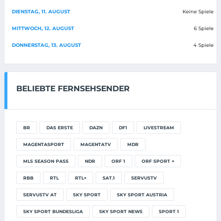
DIENSTAG, 11. AUGUST
Keine Spiele
MITTWOCH, 12. AUGUST
6 Spiele
DONNERSTAG, 13. AUGUST
4 Spiele
BELIEBTE FERNSEHSENDER
BR
DAS ERSTE
DAZN
DF1
LIVESTREAM
MAGENTASPORT
MAGENTATV
MDR
MLS SEASON PASS
NDR
ORF 1
ORF SPORT +
RBB
RTL
RTL+
SAT.1
SERVUSTV
SERVUSTV AT
SKY SPORT
SKY SPORT AUSTRIA
SKY SPORT BUNDESLIGA
SKY SPORT NEWS
SPORT 1