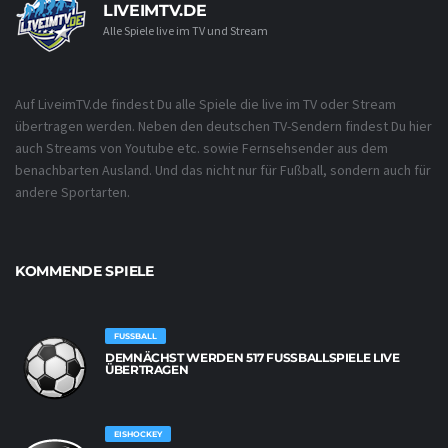
LIVEIMTV.DE
Alle Spiele live im TV und Stream
Auf LiveimTV.de findest Du alle Spiele die live im TV oder Stream
übertragen werden. Neben den deutschen TV-Sendern findest Du hier
auch Streams von Youtube etc. sowie Fernsehsender aus dem
benachbarten Ausland. Und das nicht nur für Fußball, sondern auch für
andere Sportarten.
KOMMENDE SPIELE
FUSSBALL
DEMNÄCHST WERDEN 517 FUSSBALLSPIELE LIVE Ü
BERTRAGEN
EISHOCKEY