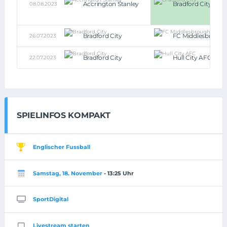
Accrington Stanley
Bradford City
08.08.2023
Bradford City
FC Middlesbrough
26.07.2023
Bradford City
Hull City AFC
22.07.2023
SPIELINFOS KOMPAKT
Englischer Fussball
Samstag, 18. November
- 13:25 Uhr
SportDigital
Livestream starten