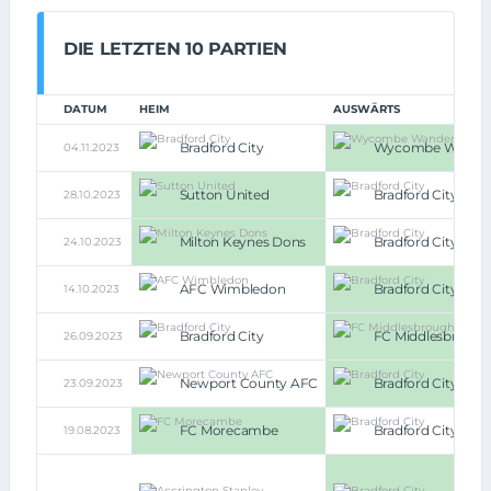
DIE LETZTEN 10 PARTIEN
DATUM
HEIM
AUSWÄRTS
Bradford City
Wycombe Wander
04.11.2023
Sutton United
Bradford City
28.10.2023
Milton Keynes Dons
Bradford City
24.10.2023
AFC Wimbledon
Bradford City
14.10.2023
Bradford City
FC Middlesbrough
26.09.2023
Newport County AFC
Bradford City
23.09.2023
FC Morecambe
Bradford City
19.08.2023