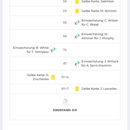
58.
Gelbe Karte: Joelinton
59.
Gelbe Karte: M. Almiron
Einwechslung: C. Wilson
68.
für C. Wood
Einwechslung: M.
68.
Almiron für J. Murphy
Einwechslung: B. White
76.
für T. Tomiyasu
Einwechslung: J. Willock
87.
für A. Saint-Maximin
Gelbe Karte: O.
90+6.
Zinchenko
90+7.
Gelbe Karte: J. Lascelles
ENDSTAND: 0:0