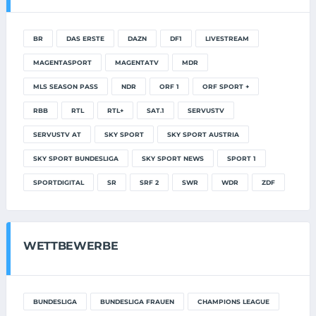
BR
DAS ERSTE
DAZN
DF1
LIVESTREAM
MAGENTASPORT
MAGENTATV
MDR
MLS SEASON PASS
NDR
ORF 1
ORF SPORT +
RBB
RTL
RTL+
SAT.1
SERVUSTV
SERVUSTV AT
SKY SPORT
SKY SPORT AUSTRIA
SKY SPORT BUNDESLIGA
SKY SPORT NEWS
SPORT 1
SPORTDIGITAL
SR
SRF 2
SWR
WDR
ZDF
WETTBEWERBE
BUNDESLIGA
BUNDESLIGA FRAUEN
CHAMPIONS LEAGUE