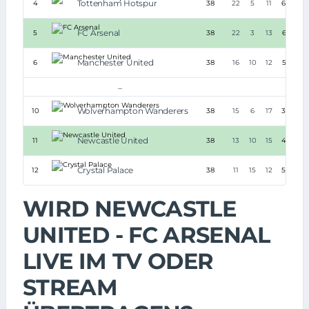
Tottenham Hotspur
4
38
22
5
11
69:40
FC Arsenal
5
38
22
3
13
61:48
Manchester United
6
38
16
10
12
57:57
...
Wolverhampton Wanderers
10
38
15
6
17
38:43
Newcastle United
11
38
13
10
15
44:62
Crystal Palace
12
38
11
15
12
50:46
WIRD NEWCASTLE
UNITED - FC ARSENAL
LIVE IM TV ODER
STREAM