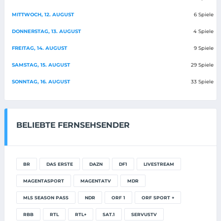
MITTWOCH, 12. AUGUST
6 Spiele
DONNERSTAG, 13. AUGUST
4 Spiele
FREITAG, 14. AUGUST
9 Spiele
SAMSTAG, 15. AUGUST
29 Spiele
SONNTAG, 16. AUGUST
33 Spiele
BELIEBTE FERNSEHSENDER
BR
DAS ERSTE
DAZN
DF1
LIVESTREAM
MAGENTASPORT
MAGENTATV
MDR
MLS SEASON PASS
NDR
ORF 1
ORF SPORT +
RBB
RTL
RTL+
SAT.1
SERVUSTV