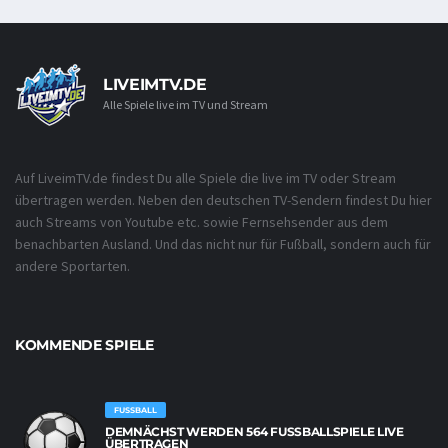
LIVEIMTV.DE
Alle Spiele live im TV und Stream
Auf LiveimTV.de findest Du alle Spiele die live im TV oder Stream
übertragen werden. Neben den deutschen TV-Sendern findest Du hier
auch Streams von Youtube etc. sowie Fernsehsender aus dem
benachbarten Ausland. Und das nicht nur für Fußball, sondern auch für
andere Sportarten.
KOMMENDE SPIELE
FUSSBALL
DEMNÄCHST WERDEN 564 FUSSBALLSPIELE LIVE Ü
BERTRAGEN