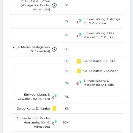
2:0 J. Russell-Rowe
(Vorlage von Cucho
56.
Hernandez)
Einwechslung: F. Amaya
57.
für D. Gjengaar
Einwechslung: Elias
58.
Manoel für C. Burke
3:0 A. Morris (Vorlage von
66.
S. Zawadzki)
68.
Gelbe Karte: C. Burke
74.
Gelbe Karte: K. Duncan
Einwechslung: L.
76.
Morgan für D. Nealis
Einwechslung: S.
78.
Zawadzki für M. Farsi
Gelbe Karte: D. Nagbe
83.
Einwechslung: Cucho
Hernandez für M.
90+1.
Hinestroza