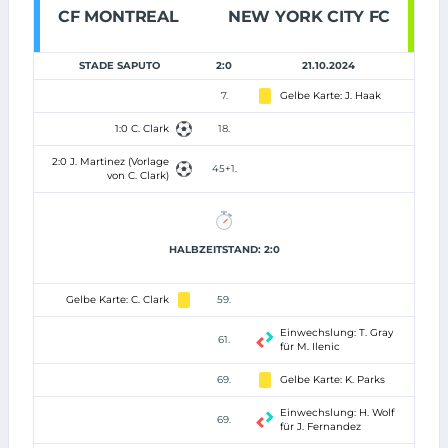
CF MONTREAL
NEW YORK CITY FC
STADE SAPUTO
2:0
21.10.2024
7.
Gelbe Karte: J. Haak
1:0 C. Clark
18.
2:0 J. Martinez (Vorlage
45+1.
von C. Clark)
HALBZEITSTAND: 2:0
Gelbe Karte: C. Clark
59.
Einwechslung: T. Gray
61.
für M. Ilenic
69.
Gelbe Karte: K. Parks
Einwechslung: H. Wolf
69.
für J. Fernandez