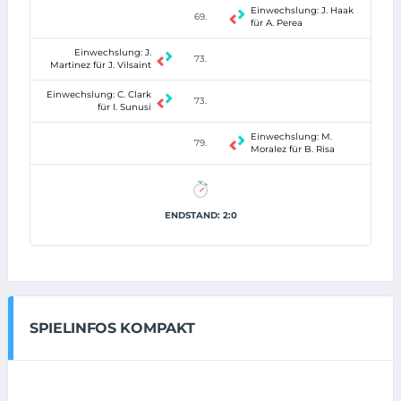
Einwechslung: J. Haak
69.
für A. Perea
Einwechslung: J.
73.
Martinez für J. Vilsaint
Einwechslung: C. Clark
73.
für I. Sunusi
Einwechslung: M.
79.
Moralez für B. Risa
ENDSTAND: 2:0
SPIELINFOS KOMPAKT