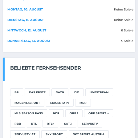
MONTAG, 10. AUGUST
Keine Spiele
DIENSTAG, 11. AUGUST
Keine Spiele
MITTWOCH, 12. AUGUST
6 Spiele
DONNERSTAG, 13. AUGUST
4 Spiele
BELIEBTE FERNSEHSENDER
BR
DAS ERSTE
DAZN
DF1
LIVESTREAM
MAGENTASPORT
MAGENTATV
MDR
MLS SEASON PASS
NDR
ORF 1
ORF SPORT +
RBB
RTL
RTL+
SAT.1
SERVUSTV
SERVUSTV AT
SKY SPORT
SKY SPORT AUSTRIA