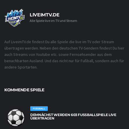
LIVEIMTV.DE
Alle Spiele live im TV und Stream
Auf LiveimTV.de findest Du alle Spiele die live im TV oder Stream
übertragen werden. Neben den deutschen TV-Sendern findest Du hier
auch Streams von Youtube etc. sowie Fernsehsender aus dem
benachbarten Ausland. Und das nicht nur für Fußball, sondern auch für
andere Sportarten.
KOMMENDE SPIELE
FUSSBALL
DEMNÄCHST WERDEN 603 FUSSBALLSPIELE LIVE Ü
BERTRAGEN