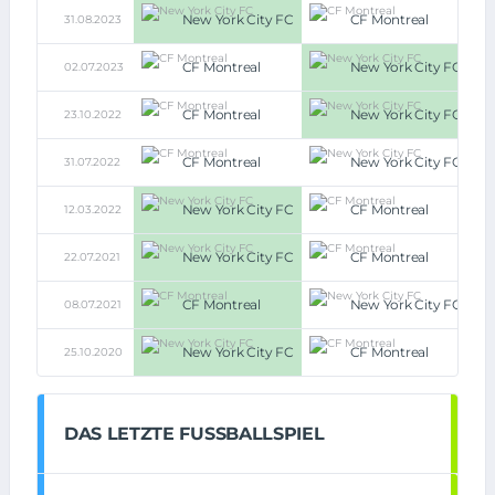
New York City FC
CF Montreal
31.08.2023
2:0
CF Montreal
New York City FC
02.07.2023
0:1
CF Montreal
New York City FC
23.10.2022
1:3
CF Montreal
New York City FC
31.07.2022
0:0
New York City FC
CF Montreal
12.03.2022
4:1
New York City FC
CF Montreal
22.07.2021
1:0
CF Montreal
New York City FC
08.07.2021
2:1
New York City FC
CF Montreal
25.10.2020
3:1
DAS LETZTE FUSSBALLSPIEL