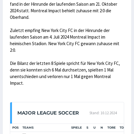
fand in der Hinrunde der laufenden Saison am 21. Oktober
2024 statt. Montreal Impact behielt zuhause mit 2:0 die
Oberhand.
Zuletzt empfing New York City FC in der Hinrunde der
laufenden Saison am 4. Juli 2024 Montreal Impact im
heimischen Stadion. New York City FC gewann zuhause mit
2:0.
Die Bilanz der letzten 8 Spiele spricht für New York City FC,
denn sie konnten sich 6 Mal durchsetzen, spielten 1 Mal
unentschieden und verloren nur 1 Mal gegen Montreal
Impact.
MAJOR LEAGUE SOCCER
Stand: 10.12.2024
POS
TEAMS
SPIELE
S
U
N
TORE
TD
PUN