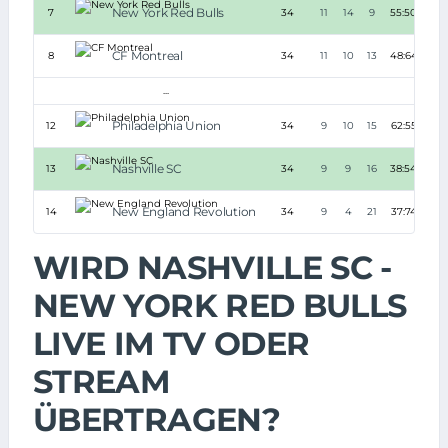
New York Red Bulls
7
34
11
14
9
55:50
+5
CF Montreal
8
34
11
10
13
48:64
-16
...
Philadelphia Union
12
34
9
10
15
62:55
+7
Nashville SC
13
34
9
9
16
38:54
-16
New England Revolution
14
34
9
4
21
37:74
-37
WIRD NASHVILLE SC -
NEW YORK RED BULLS
LIVE IM TV ODER
STREAM
ÜBERTRAGEN?