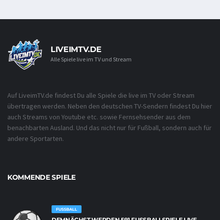
LIVEIMTV.DE
Alle Spiele live im TV und Stream
Auf LiveimTV.de findest Du alle Spiele die live im TV oder Stream
übertragen werden. Neben den deutschen TV-Sendern findest Du hier
auch Streams von Youtube etc. sowie Fernsehsender aus dem
benachbarten Ausland. Und das nicht nur für Fußball, sondern auch für
andere Sportarten.
KOMMENDE SPIELE
FUSSBALL
DEMNÄCHST WERDEN 591 FUSSBALLSPIELE LIVE Ü