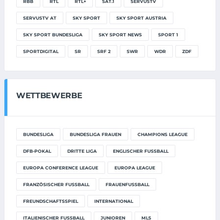
RBB
RTL
RTL+
SAT.1
SERVUSTV
SERVUSTV AT
SKY SPORT
SKY SPORT AUSTRIA
SKY SPORT BUNDESLIGA
SKY SPORT NEWS
SPORT 1
SPORTDIGITAL
SR
SRF 2
SWR
WDR
ZDF
WETTBEWERBE
BUNDESLIGA
BUNDESLIGA FRAUEN
CHAMPIONS LEAGUE
DFB-POKAL
DRITTE LIGA
ENGLISCHER FUSSBALL
EUROPA CONFERENCE LEAGUE
EUROPA LEAGUE
FRANZÖSISCHER FUSSBALL
FRAUENFUSSBALL
FREUNDSCHAFTSSPIEL
INTERNATIONAL
ITALIENISCHER FUSSBALL
JUNIOREN
MLS