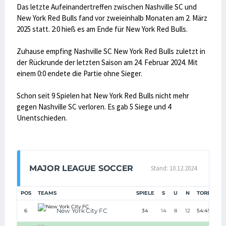
Das letzte Aufeinandertreffen zwischen Nashville SC und
New York Red Bulls fand vor zweieinhalb Monaten am 2. März
2025 statt. 2:0 hieß es am Ende für New York Red Bulls.
Zuhause empfing Nashville SC New York Red Bulls zuletzt in
der Rückrunde der letzten Saison am 24. Februar 2024. Mit
einem 0:0 endete die Partie ohne Sieger.
Schon seit 9 Spielen hat New York Red Bulls nicht mehr
gegen Nashville SC verloren. Es gab 5 Siege und 4
Unentschieden.
MAJOR LEAGUE SOCCER
Stand: 10.12.2024
POS
TEAMS
SPIELE
S
U
N
TORE
TD
New York City FC
6
34
14
8
12
54:49
+5