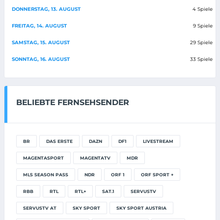
DONNERSTAG, 13. AUGUST
4 Spiele
FREITAG, 14. AUGUST
9 Spiele
SAMSTAG, 15. AUGUST
29 Spiele
SONNTAG, 16. AUGUST
33 Spiele
BELIEBTE FERNSEHSENDER
BR
DAS ERSTE
DAZN
DF1
LIVESTREAM
MAGENTASPORT
MAGENTATV
MDR
MLS SEASON PASS
NDR
ORF 1
ORF SPORT +
RBB
RTL
RTL+
SAT.1
SERVUSTV
SERVUSTV AT
SKY SPORT
SKY SPORT AUSTRIA