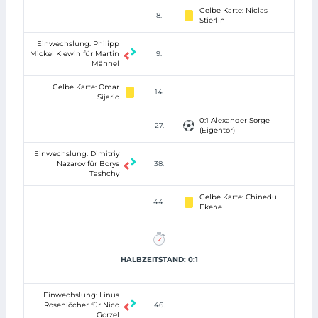
Gelbe Karte: Niclas
8.
Stierlin
Einwechslung: Philipp
Mickel Klewin für Martin
9.
Männel
Gelbe Karte: Omar
14.
Sijaric
0:1 Alexander Sorge
27.
(Eigentor)
Einwechslung: Dimitriy
Nazarov für Borys
38.
Tashchy
Gelbe Karte: Chinedu
44.
Ekene
HALBZEITSTAND: 0:1
Einwechslung: Linus
Rosenlöcher für Nico
46.
Gorzel