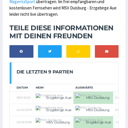
MagentaSport
übertragen. Im frei empfangbaren und
kostenlosen Fernsehen wird MSV Duisburg - Erzgebirge Aue
leider nicht live übertragen.
TEILE DIESE INFORMATIONEN
MIT DEINEN FREUNDEN
DIE LETZTEN 9 PARTIEN
DATUM
HEIM
AUSWÄRTS
Erzgebirge Aue
MSV Duisburg
08.11.2022
0:2
Erzgebirge Aue
MSV Duisburg
24.02.2019
0:0
MSV Duisburg
Erzgebirge Aue
23.09.2018
1:2