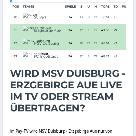
POS
TEAMS
SPIELE
S
U
N
TORE
TD
PUNKTE
SC Verl
10
34
13
9
12
56:51
+5
48
Erzgebirge Aue
11
34
12
7
15
43:50
-7
43
MSV Duisburg
12
34
10
12
12
48:51
-3
42
FC Ingolstadt
13
34
12
5
17
48:53
-5
41
WIRD MSV DUISBURG -
ERZGEBIRGE AUE LIVE
IM TV ODER STREAM
ÜBERTRAGEN?
Im Pay-TV wird MSV Duisburg - Erzgebirge Aue nur von