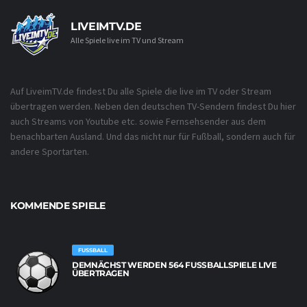
LIVEIMTV.DE
Alle Spiele live im TV und Stream
Auf LiveimTV.de findest Du alle Spiele die live im TV oder Stream
übertragen werden. Neben den deutschen TV-Sendern findest Du hier
auch Streams von Youtube etc. sowie Fernsehsender aus dem
benachbarten Ausland. Und das nicht nur für Fußball, sondern auch für
andere Sportarten.
KOMMENDE SPIELE
FUSSBALL
DEMNÄCHST WERDEN 564 FUSSBALLSPIELE LIVE Ü
BERTRAGEN