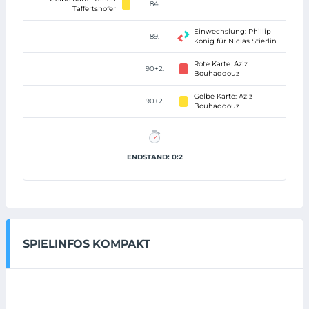
84.
Taffertshofer
Einwechslung: Phillip
89.
Konig für Niclas Stierlin
Rote Karte: Aziz
90+2.
Bouhaddouz
Gelbe Karte: Aziz
90+2.
Bouhaddouz
ENDSTAND: 0:2
SPIELINFOS KOMPAKT