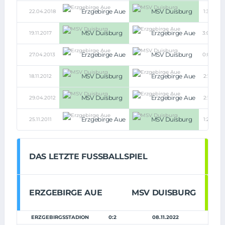
Erzgebirge Aue
MSV Duisburg
22.04.2018
1:3
MSV Duisburg
Erzgebirge Aue
19.11.2017
3:0
Erzgebirge Aue
MSV Duisburg
27.04.2013
0:0
MSV Duisburg
Erzgebirge Aue
18.11.2012
2:1
MSV Duisburg
Erzgebirge Aue
29.04.2012
2:1
Erzgebirge Aue
MSV Duisburg
25.11.2011
1:2
DAS LETZTE FUSSBALLSPIEL
ERZGEBIRGE AUE
MSV DUISBURG
ERZGEBIRGSSTADION
0:2
08.11.2022