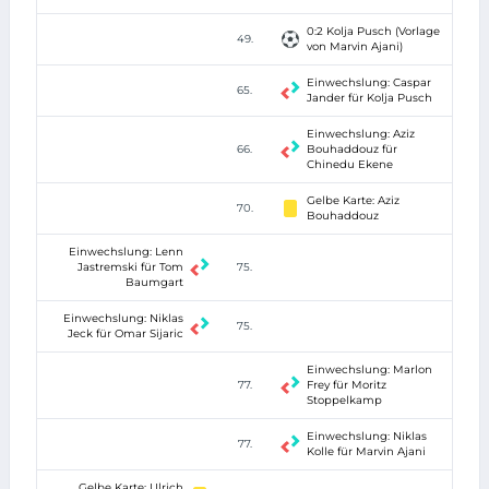
0:2 Kolja Pusch (Vorlage
49.
von Marvin Ajani)
Einwechslung: Caspar
65.
Jander für Kolja Pusch
Einwechslung: Aziz
66.
Bouhaddouz für
Chinedu Ekene
Gelbe Karte: Aziz
70.
Bouhaddouz
Einwechslung: Lenn
Jastremski für Tom
75.
Baumgart
Einwechslung: Niklas
75.
Jeck für Omar Sijaric
Einwechslung: Marlon
77.
Frey für Moritz
Stoppelkamp
Einwechslung: Niklas
77.
Kolle für Marvin Ajani
Gelbe Karte: Ulrich