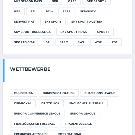
MLS SEASON PASS
NDR
ORF 1
ORF SPORT +
RBB
RTL
RTL+
SAT.1
SERVUSTV
SERVUSTV AT
SKY SPORT
SKY SPORT AUSTRIA
SKY SPORT BUNDESLIGA
SKY SPORT NEWS
SPORT 1
SPORTDIGITAL
SR
SRF 2
SWR
WDR
ZDF
WETTBEWERBE
BUNDESLIGA
BUNDESLIGA FRAUEN
CHAMPIONS LEAGUE
DFB-POKAL
DRITTE LIGA
ENGLISCHER FUSSBALL
EUROPA CONFERENCE LEAGUE
EUROPA LEAGUE
FRANZÖSISCHER FUSSBALL
FRAUENFUSSBALL
FREUNDSCHAFTSSPIEL
INTERNATIONAL