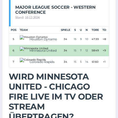
MAJOR LEAGUE SOCCER - WESTERN
CONFERENCE
Stand: 10.12.2024
POS
TEAM
SPIELE
S
U
N
TORE
TD
PUNK
Houston Dynamo
5
34
15
9
10
47:39
+8
54
Minnesota United
6
34
15
7
12
58:49
+9
52
Colorado Rapids
7
34
15
5
14
61:60
+1
50
WIRD MINNESOTA
UNITED - CHICAGO
FIRE LIVE IM TV ODER
STREAM
ÜBERTRAGEN?