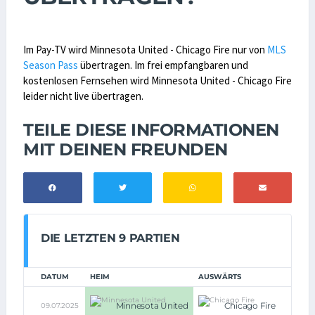
Im Pay-TV wird Minnesota United - Chicago Fire nur von
MLS
Season Pass
übertragen. Im frei empfangbaren und
kostenlosen Fernsehen wird Minnesota United - Chicago Fire
leider nicht live übertragen.
TEILE DIESE INFORMATIONEN
MIT DEINEN FREUNDEN
DIE LETZTEN 9 PARTIEN
DATUM
HEIM
AUSWÄRTS
3:
Minnesota United
Chicago Fire
09.07.2025
n.