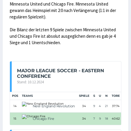
Minnesota United und Chicago Fire. Minnesota United
gewann das Heimspiel mit 2:0 nach Verlängerung (1:1 in der
regulären Spielzeit).
Die Bilanz der letzten 9 Spiele zwischen Minnesota United
und Chicago Fire ist absolut ausgeglichen denn es gab je 4
Siege und 1 Unentschieden.
MAJOR LEAGUE SOCCER - EASTERN
CONFERENCE
Stand: 10.12.2024
POS
TEAMS
SPIELE
S
U
N
TORE
TD
New England Revolution
14
34
9
4
21
37:74
-37
Chicago Fire
15
34
7
9
18
40:62
-22