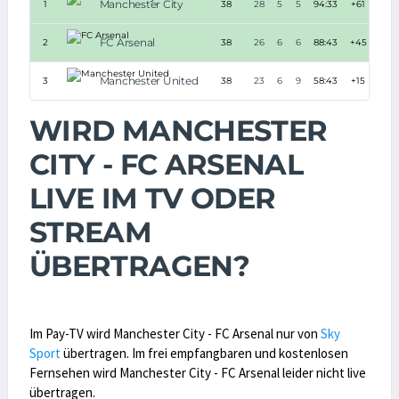
Manchester City
1
38
28
5
5
94:33
+61
8
FC Arsenal
2
38
26
6
6
88:43
+45
8
Manchester United
3
38
23
6
9
58:43
+15
7
WIRD MANCHESTER
CITY - FC ARSENAL
LIVE IM TV ODER
STREAM
ÜBERTRAGEN?
Im Pay-TV wird Manchester City - FC Arsenal nur von
Sky
Sport
übertragen. Im frei empfangbaren und kostenlosen
Fernsehen wird Manchester City - FC Arsenal leider nicht live
übertragen.