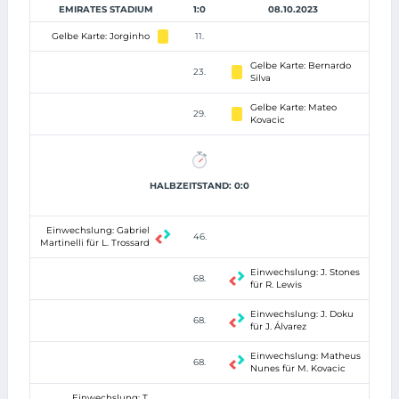
EMIRATES STADIUM
1:0
08.10.2023
Gelbe Karte: Jorginho
11.
Gelbe Karte: Bernardo
23.
Silva
Gelbe Karte: Mateo
29.
Kovacic
HALBZEITSTAND: 0:0
Einwechslung: Gabriel
46.
Martinelli für L. Trossard
Einwechslung: J. Stones
68.
für R. Lewis
Einwechslung: J. Doku
68.
für J. Álvarez
Einwechslung: Matheus
68.
Nunes für M. Kovacic
Einwechslung: T.