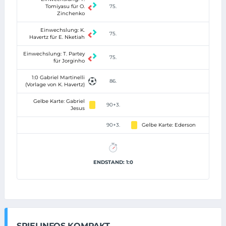
Tomiyasu für O.
75.
Zinchenko
Einwechslung: K.
75.
Havertz für E. Nketiah
Einwechslung: T. Partey
75.
für Jorginho
1:0 Gabriel Martinelli
86.
(Vorlage von K. Havertz)
Gelbe Karte: Gabriel
90+3.
Jesus
90+3.
Gelbe Karte: Ederson
ENDSTAND: 1:0
SPIELINFOS KOMPAKT