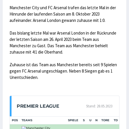
Manchester City und FC Arsenal trafen das letzte Mal in der
Hinrunde der laufenden Saison am 8. Oktober 2023
aufeinander. Arsenal London gewann zuhause mit 1:0.
Das bislang letzte Mal war Arsenal London in der Rückrunde
der letzten Saison am 26. April 2023 beim Team aus
Manchester zu Gast. Das Team aus Manchester behielt
zuhause mit 4:1 die Oberhand.
Zuhause ist das Team aus Manchester bereits seit 9 Spielen
gegen FC Arsenal ungeschlagen. Neben 8 Siegen gab es 1
Unentschieden.
PREMIER LEAGUE
Stand: 28.05.2023
POS
TEAMS
SPIELE
S
U
N
TORE
TD
PUN