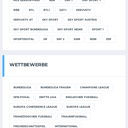
MLS SEASON PASS
NDR
ORF 1
ORF SPORT +
RBB
RTL
RTL+
SAT.1
SERVUSTV
SERVUSTV AT
SKY SPORT
SKY SPORT AUSTRIA
SKY SPORT BUNDESLIGA
SKY SPORT NEWS
SPORT 1
SPORTDIGITAL
SR
SRF 2
SWR
WDR
ZDF
WETTBEWERBE
BUNDESLIGA
BUNDESLIGA FRAUEN
CHAMPIONS LEAGUE
DFB-POKAL
DRITTE LIGA
ENGLISCHER FUSSBALL
EUROPA CONFERENCE LEAGUE
EUROPA LEAGUE
FRANZÖSISCHER FUSSBALL
FRAUENFUSSBALL
FREUNDSCHAFTSSPIEL
INTERNATIONAL