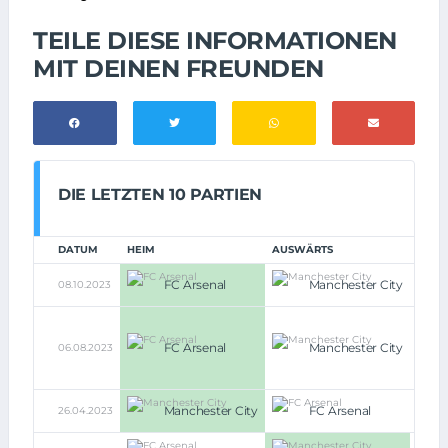
TEILE DIESE INFORMATIONEN
MIT DEINEN FREUNDEN
DIE LETZTEN 10 PARTIEN
DATUM
HEIM
AUSWÄRTS
FC Arsenal
Manchester City
08.10.2023
1:0
4:1
i.E.
FC Arsenal
Manchester City
06.08.2023
(1:1,
1:1
n.V.)
Manchester City
FC Arsenal
26.04.2023
4:1